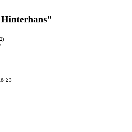
"Hinterhans"
2)
)
1842 3