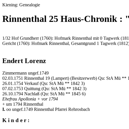
Kiening: Genealogie
Rinnenthal 25 Haus-Chronik : 
1/32 Hof Grundherr (1760): Hofmark Rinnenthal mit 0 Tagwerk (181
Gericht (1760): Hofmark Rinnenthal, Gesamtgrund 1 Tagwerk (1812
Endert Lorenz
Zimmermann ungef.1749
02.03.1751 Rinnenthal 19 (Lampert) (Besitzerwerb) Qu: StA Mü ** 
26.01.1754 Verkauf (Qu: StA Mü ** 1842 3)
07.02.1753 Quittung (Qu: StA Mü ** 1842 3)
26.10.1794 Nachlaß (Qu: StA Mü ** 1845 6)
Ehefrau Apollonia + vor 1794
+ um 1794 Rinnenthal
I.
oo ungef.1749 Rinnenthal Pfarrei Rehrosbach
K i n d e r :