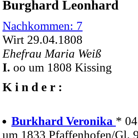
Burghard Leonhard
Nachkommen: 7
Wirt 29.04.1808
Ehefrau Maria Weiß
I.
oo um 1808 Kissing
K i n d e r :
Burkhard Veronika
* 04
um 1833 Pfaffenhofen/Gl. 9