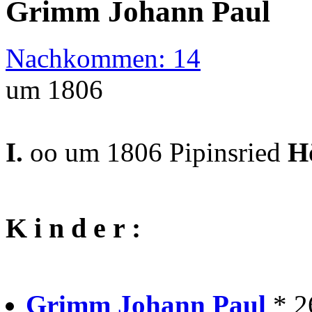
Grimm Johann Paul
Nachkommen: 14
um 1806
I.
oo um 1806 Pipinsried
H
K i n d e r :
Grimm Johann Paul
* 2