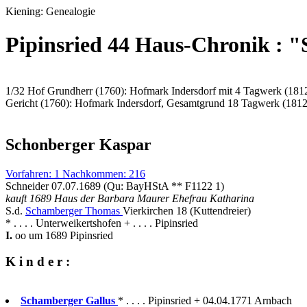
Kiening: Genealogie
Pipinsried 44 Haus-Chronik : 
1/32 Hof Grundherr (1760): Hofmark Indersdorf mit 4 Tagwerk (181
Gericht (1760): Hofmark Indersdorf, Gesamtgrund 18 Tagwerk (1812
Schonberger Kaspar
Vorfahren: 1 Nachkommen: 216
Schneider 07.07.1689 (Qu: BayHStA ** F1122 1)
kauft 1689 Haus der Barbara Maurer Ehefrau Katharina
S.d.
Schamberger Thomas
Vierkirchen 18 (Kuttendreier)
* . . . . Unterweikertshofen + . . . . Pipinsried
I.
oo um 1689 Pipinsried
K i n d e r :
Schamberger Gallus
* . . . . Pipinsried + 04.04.1771 Arnbach