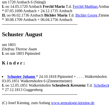
um 1720 Arnbach 6 (Stängl)
I.
oo 14.05.1720 Arnbach
Ferchl Maria
T.d.
Ferchtl Matthias
Arnbac
* 07.05.1690 Arnbach + 24.12.1735 Arnbach
II.
oo 06.02.1736 Arnbach
Bichler Maria
T.d.
Bichler Georg
Zimme
* 30.08.1709 Arnbach + 06.04.1756 Arnbach
--------------------------------------------------------------
Schuster August
um 1803
Ehefrau Therese Asam
I.
oo um 1803 Pipinsried
K i n d e r :
Schuster Johann
* 24.10.1818 Pipinsried + . . . . Walkertshofen
03.05.1851 Walkertshofen 6 (Zimmermeister)
I.
oo 12.05.1851 Walkertshofen
Scheubeck Kreszenz
T.d.
Scheibec
* 27.12.1813 Guggenberg
--------------------------------------------------------------
(C) Josef Kiening, zum Anfang
www.genealogie-kiening.de