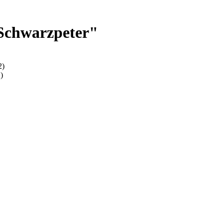
"Schwarzpeter"
2)
)