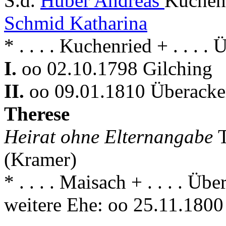
S.d.
Huber Andreas
Kuchenr
Schmid Katharina
* . . . . Kuchenried + . . . .
I.
oo 02.10.1798 Gilching
II.
oo 09.01.1810 Überacker
Therese
Heirat ohne Elternangabe
(Kramer)
* . . . . Maisach + . . . . Üb
weitere Ehe: oo 25.11.180