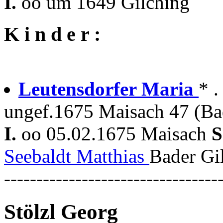
I.
oo um 1649 Gilching
K i n d e r :
Leutensdorfer Maria
* .
ungef.1675 Maisach 47 (Ba
I.
oo 05.02.1675 Maisach
S
Seebaldt Matthias
Bader Gi
---------------------------------
Stölzl Georg