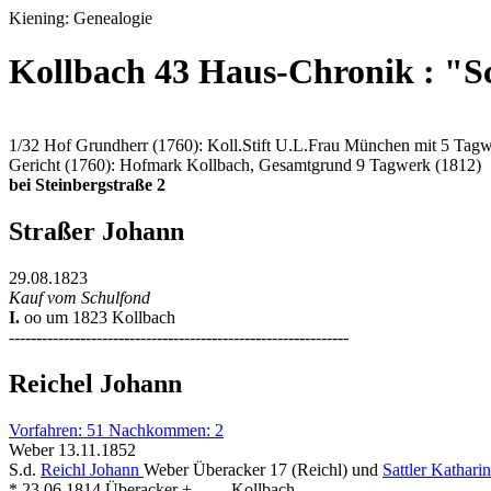
Kiening: Genealogie
Kollbach 43 Haus-Chronik : "S
1/32 Hof Grundherr (1760): Koll.Stift U.L.Frau München mit 5 Tag
Gericht (1760): Hofmark Kollbach, Gesamtgrund 9 Tagwerk (1812)
bei Steinbergstraße 2
Straßer Johann
29.08.1823
Kauf vom Schulfond
I.
oo um 1823 Kollbach
--------------------------------------------------------------
Reichel Johann
Vorfahren: 51 Nachkommen: 2
Weber 13.11.1852
S.d.
Reichl Johann
Weber Überacker 17 (Reichl) und
Sattler Kathari
* 23.06.1814 Überacker + . . . . Kollbach