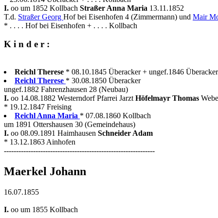
I.
oo um 1852 Kollbach
Straßer Anna Maria
13.11.1852
T.d.
Straßer Georg
Hof bei Eisenhofen 4 (Zimmermann) und
Mair M
* . . . . Hof bei Eisenhofen + . . . . Kollbach
K i n d e r :
Reichl Therese
* 08.10.1845 Überacker + ungef.1846 Überacker
Reichl Therese
* 30.08.1850 Überacker
ungef.1882 Fahrenzhausen 28 (Neubau)
I.
oo 14.08.1882 Westerndorf Pfarrei Jarzt
Höfelmayr Thomas
Webe
* 19.12.1847 Freising
Reichl Anna Maria
* 07.08.1860 Kollbach
um 1891 Ottershausen 30 (Gemeindehaus)
I.
oo 08.09.1891 Haimhausen
Schneider Adam
* 13.12.1863 Ainhofen
--------------------------------------------------------------
Maerkel Johann
16.07.1855
I.
oo um 1855 Kollbach