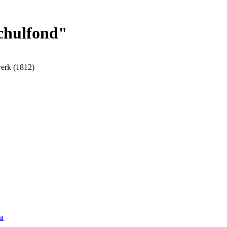
chulfond"
werk (1812)
na