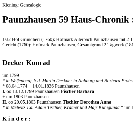
Kiening: Genealogie
Paunzhausen 59 Haus-Chronik :
1/32 Hof Grundherr (1760): Hofmark Aiterbach Paunzhausen mit 2 
Gericht (1760): Hofmark Paunzhausen, Gesamtgrund 2 Tagwerk (18
Decker Konrad
um 1799
* in Welfenberg, S.d. Martin Deckner in Nabburg und Barbara Probs
* 08.04.1774 + 14.01.1836 Paunzhausen
I.
oo 13.12.1799 Paunzhausen
Fischer Barbara
+ um 1803 Paunzhausen
II.
oo 20.05.1803 Paunzhausen
Tischler Dorothea Anna
* in Melwitz T.d. Adam Tischler, Krämer und Majr Kunigunda
* um 
K i n d e r :