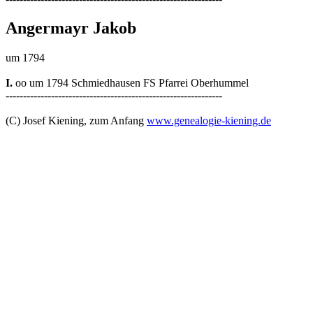
Angermayr Jakob
um 1794
I.
oo um 1794 Schmiedhausen FS Pfarrei Oberhummel
--------------------------------------------------------------
(C) Josef Kiening, zum Anfang
www.genealogie-kiening.de