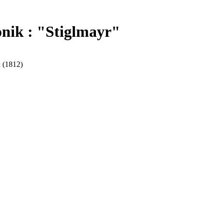
nik : "Stiglmayr"
k (1812)