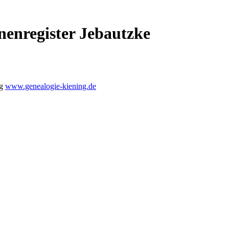
nenregister Jebautzke
ng
www.genealogie-kiening.de