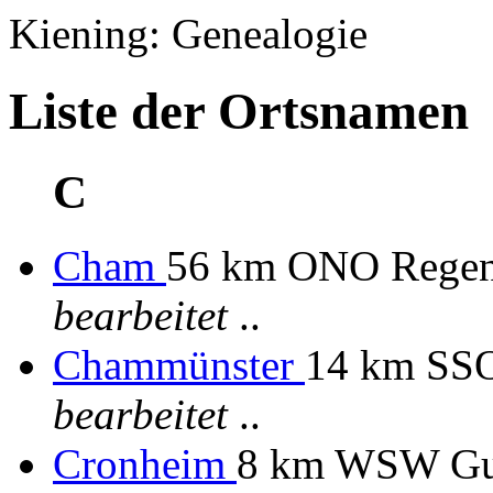
Kiening: Genealogie
Liste der Ortsnamen
C
Cham
56 km ONO Rege
bearbeitet
..
Chammünster
14 km SS
bearbeitet
..
Cronheim
8 km WSW Gu