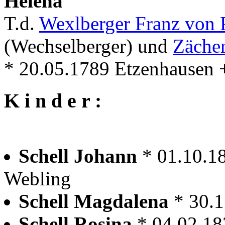
Helena
T.d.
Wexlberger Franz von 
(Wechselberger) und
Zächer
* 20.05.1789 Etzenhausen 
K i n d e r :
Schell Johann
* 01.10.1
Webling
Schell Magdalena
* 30.
Schell Rosina
* 04.02.18