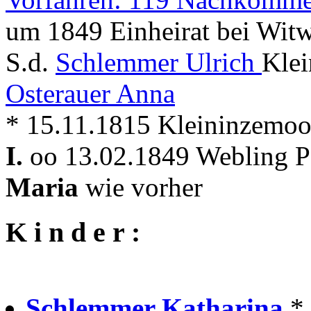
um 1849 Einheirat bei Witw
S.d.
Schlemmer Ulrich
Klei
Osterauer Anna
* 15.11.1815 Kleininzemoo
I.
oo 13.02.1849 Webling Pf
Maria
wie vorher
K i n d e r :
Schlemmer Katharina
*