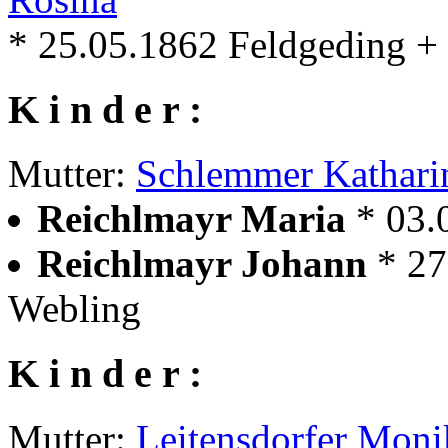
* 25.05.1862 Feldgeding +
K i n d e r :
Mutter:
Schlemmer Kathari
Reichlmayr Maria
* 03.
Reichlmayr Johann
* 27
Webling
K i n d e r :
Mutter:
Leitensdorfer Moni