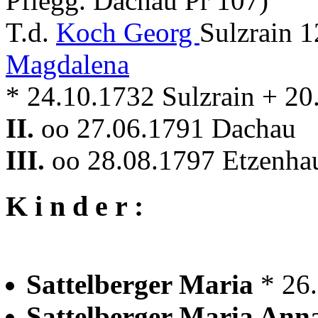
Pflegg. Dachau Pr 107)
T.d.
Koch Georg
Sulzrain 
Magdalena
* 24.10.1732 Sulzrain + 2
II.
oo 27.06.1791 Dachau
III.
oo 28.08.1797 Etzenha
K i n d e r :
Sattelberger Maria
* 26
Sattelberger Maria An