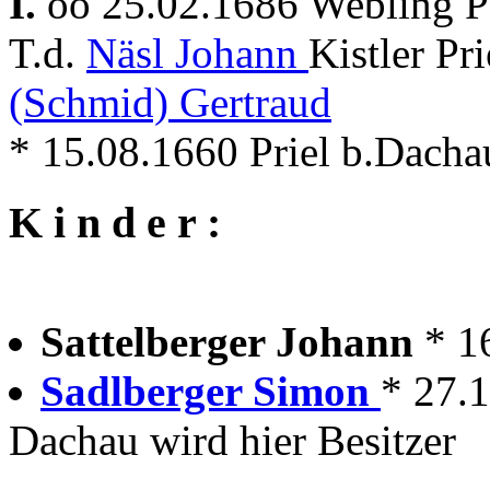
I.
oo 25.02.1686 Webling Pf
T.d.
Näsl Johann
Kistler Pr
(Schmid) Gertraud
* 15.08.1660 Priel b.Dach
K i n d e r :
Sattelberger Johann
* 1
Sadlberger Simon
* 27.
Dachau wird hier Besitzer
---------------------------------