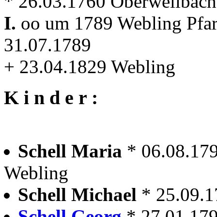
* 26.03.1760 Oberweilbach +
I.
oo um 1789 Webling Pfar
31.07.1789
+ 23.04.1829 Webling
K i n d e r :
Schell Maria
* 06.08.17
Webling
Schell Michael
* 25.09.
Schell Georg
* 27.01.179