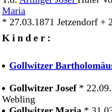
Maria
* 27.03.1871 Jetzendorf +
K i n d e r :
Gollwitzer Bartholomä
Gollwitzer Josef
* 22.09
Webling
Gollwitzer Maria
* 31.0