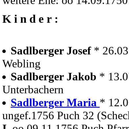
weitere Ehe: oo 14.09.175
K i n d e r :
Sadlberger Josef
* 26.03
Webling
Sadlberger Jakob
* 13.
Unterbachern
Sadlberger Maria
* 12.
ungef.1756 Puch 32 (Schec
I.
oo 09.11.1756 Puch Pfar