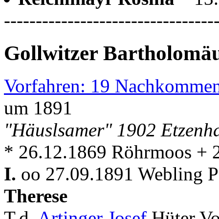
---------------------------------
Gollwitzer Bartholomä
Vorfahren: 19 Nachkommen
um 1891
"Häuslsamer" 1902 Etzenh
* 26.12.1869 Röhrmoos + 
I.
oo 27.09.1891 Webling Pf
Therese
T.d.
Artinger Josef
Hüter Vo