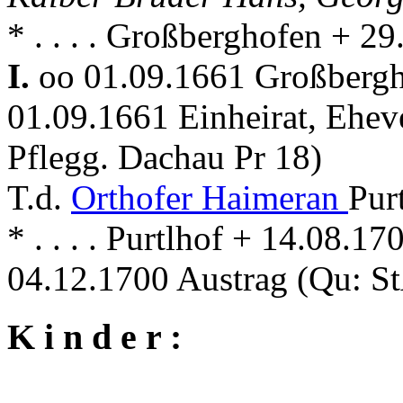
* . . . . Großberghofen + 
I.
oo 01.09.1661 Großberg
01.09.1661 Einheirat, Ehev
Pflegg. Dachau Pr 18)
T.d.
Orthofer Haimeran
Pur
* . . . . Purtlhof + 14.08.
04.12.1700 Austrag (Qu: S
K i n d e r :