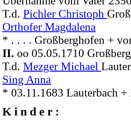
Übernahme vom Vater 2350
T.d.
Pichler Christoph
Großb
Orthofer Magdalena
* . . . . Großberghofen + 
II.
oo 05.05.1710 Großber
T.d.
Mezger Michael
Lauter
Sing Anna
* 03.11.1683 Lauterbach +
K i n d e r :