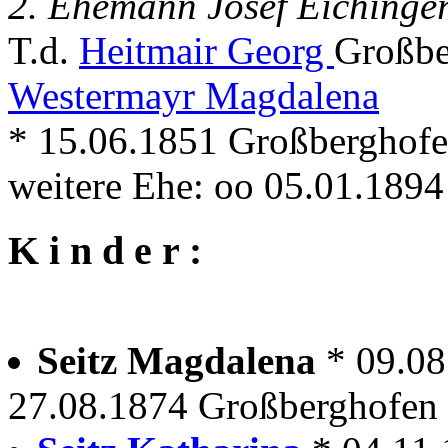
2. Ehemann Josef Eichinger
T.d.
Heitmair Georg
Großbe
Westermayr Magdalena
* 15.06.1851 Großberghofe
weitere Ehe: oo 05.01.189
K i n d e r :
Seitz Magdalena
* 09.0
27.08.1874 Großberghofen