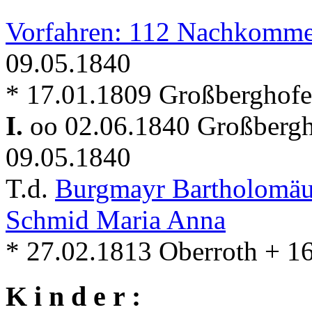
Vorfahren: 112 Nachkomme
09.05.1840
* 17.01.1809 Großberghofe
I.
oo 02.06.1840 Großberg
09.05.1840
T.d.
Burgmayr Bartholomä
Schmid Maria Anna
* 27.02.1813 Oberroth + 1
K i n d e r :