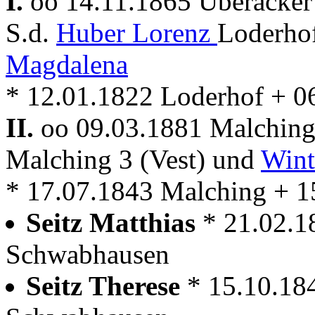
I.
oo 14.11.1865 Überacker
S.d.
Huber Lorenz
Loderho
Magdalena
* 12.01.1822 Loderhof + 0
II.
oo 09.03.1881 Malchin
Malching 3 (Vest) und
Wint
* 17.07.1843 Malching + 1
Seitz Matthias
* 21.02.1
Schwabhausen
Seitz Therese
* 15.10.18