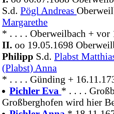
S.d.
Pögl Andreas
Oberweil
Margarethe
* . . . . Oberweilbach + vo
II.
oo 19.05.1698 Oberweil
Philipp
S.d.
Plabst Matthi
(Plabst) Anna
* . . . . Günding + 16.11.1
Pichler Eva
* . . . . Gro
Großberghofen wird hier Be
Pichler Anna
* 18.11.16