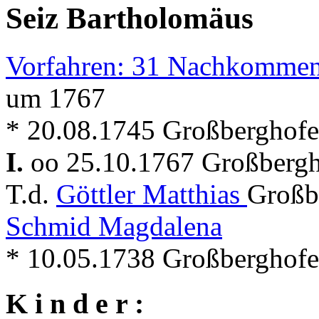
Seiz Bartholomäus
Vorfahren: 31 Nachkommen
um 1767
* 20.08.1745 Großberghofe
I.
oo 25.10.1767 Großberg
T.d.
Göttler Matthias
Großb
Schmid Magdalena
* 10.05.1738 Großberghofe
K i n d e r :