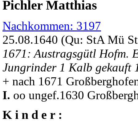
Pichler Matthias
Nachkommen: 3197
25.08.1640 (Qu: StA Mü S
1671: Austragsgütl Hofm. 
Jungrinder 1 Kalb gekauft 
+ nach 1671 Großberghofe
I.
oo ungef.1630 Großberg
K i n d e r :