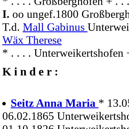
* . . . . Großberghofen + . .
I.
oo ungef.1800 Großberg
T.d.
Mall Gabinus
Unterwei
Wäx Therese
* . . . . Unterweikertshofen 
K i n d e r :
Seitz Anna Maria
* 13.0
06.02.1865 Unterweikertsh
01.10.1826 Unterweikertsh