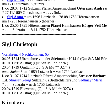
um 1712 Sulzrain 9 (Aurer)
I.
oo 28.07.1712 Sulzrain Pfarrei Ampermoching
Osterauer Andrea
* 27.11.1669 Ottershausen + . . . . Sulzrain
Sigl Anna
* um 1696 Lotzbach + 28.08.1753 Hörenzhausen
um 1725 Hörenzhausen 5 (Mesner)
I.
oo 25.06.1725 Hörenzhausen Pfarrei Haimhausen
Hörger Veit
Mes
* . . . . Sulzrain + 18.11.1752 Hörenzhausen
--------------------------------------------------------------
Sigl Christoph
Vorfahren: 4 Nachkommen: 65
04.05.1714 Übernahme von der Stiefmutter 1014 fl (Qu: StA Mü Pfle
01.01.1756 Austrag (Qu: StA Mü ** 3276 )
20.04.1719 Quittung (Qu: StA Mü ** 3274 )
auch Stefan
* um 1685 Lotzbach + vor 1756 Lotzbach
I.
oo 31.07.1714 Lotzbach Pfarrei Ampermoching
Strasser Barbar
T.d.
Strasser Georg
Sulzrain 6 (Brettschleifer) und
Sedlmayr Maria
* . . . . Sulzrain + nach 1756 Lotzbach
20.04.1719 Ehevertrag (Qu: StA Mü ** 3274 )
01.01.1756 Austrag (Qu: StA Mü ** 3276 )
K i n d e r :