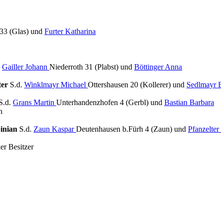
33 (Glas) und
Furter Katharina
.
Gailler Johann
Niederroth 31 (Plabst) und
Böttinger Anna
ter
S.d.
Winklmayr Michael
Ottershausen 20 (Kollerer) und
Sedlmayr E
S.d.
Grans Martin
Unterhandenzhofen 4 (Gerbl) und
Bastian Barbara
h
inian
S.d.
Zaun Kaspar
Deutenhausen b.Fürh 4 (Zaun) und
Pfanzelter
er Besitzer