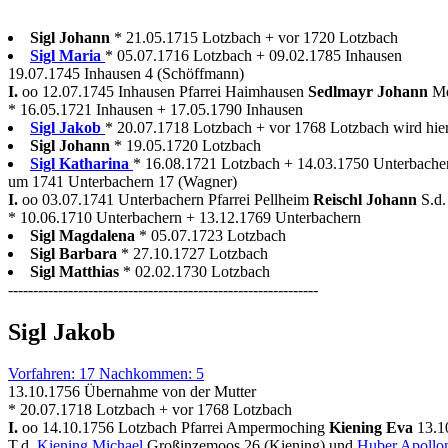
Sigl Johann
* 21.05.1715 Lotzbach + vor 1720 Lotzbach
Sigl Maria
* 05.07.1716 Lotzbach + 09.02.1785 Inhausen
19.07.1745 Inhausen 4 (Schöffmann)
I.
oo 12.07.1745 Inhausen Pfarrei Haimhausen
Sedlmayr Johann
Me
* 16.05.1721 Inhausen + 17.05.1790 Inhausen
Sigl Jakob
* 20.07.1718 Lotzbach + vor 1768 Lotzbach wird hier
Sigl Johann
* 19.05.1720 Lotzbach
Sigl Katharina
* 16.08.1721 Lotzbach + 14.03.1750 Unterbache
um 1741 Unterbachern 17 (Wagner)
I.
oo 03.07.1741 Unterbachern Pfarrei Pellheim
Reischl Johann
S.d
* 10.06.1710 Unterbachern + 13.12.1769 Unterbachern
Sigl Magdalena
* 05.07.1723 Lotzbach
Sigl Barbara
* 27.10.1727 Lotzbach
Sigl Matthias
* 02.02.1730 Lotzbach
--------------------------------------------------------------
Sigl Jakob
Vorfahren: 17 Nachkommen: 5
13.10.1756 Übernahme von der Mutter
* 20.07.1718 Lotzbach + vor 1768 Lotzbach
I.
oo 14.10.1756 Lotzbach Pfarrei Ampermoching
Kiening Eva
13.1
T.d.
Kiening Michael
Großinzemoos 26 (Kiening) und
Huber Apollo