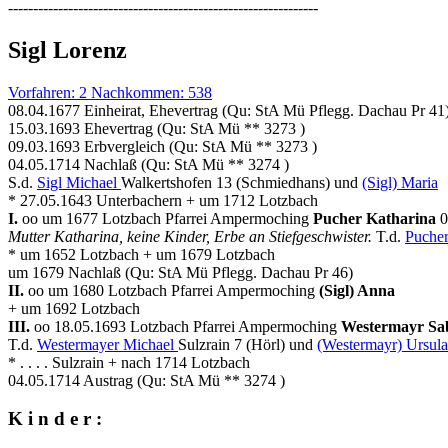
--------------------------------------------------------------
Sigl Lorenz
Vorfahren: 2 Nachkommen: 538
08.04.1677 Einheirat, Ehevertrag (Qu: StA Mü Pflegg. Dachau Pr 41
15.03.1693 Ehevertrag (Qu: StA Mü ** 3273 )
09.03.1693 Erbvergleich (Qu: StA Mü ** 3273 )
04.05.1714 Nachlaß (Qu: StA Mü ** 3274 )
S.d.
Sigl Michael
Walkertshofen 13 (Schmiedhans) und
(Sigl) Maria
* 27.05.1643 Unterbachern + um 1712 Lotzbach
I.
oo um 1677 Lotzbach Pfarrei Ampermoching
Pucher Katharina
0
Mutter Katharina, keine Kinder, Erbe an Stiefgeschwister.
T.d.
Pucher
* um 1652 Lotzbach + um 1679 Lotzbach
um 1679 Nachlaß (Qu: StA Mü Pflegg. Dachau Pr 46)
II.
oo um 1680 Lotzbach Pfarrei Ampermoching
(Sigl) Anna
+ um 1692 Lotzbach
III.
oo 18.05.1693 Lotzbach Pfarrei Ampermoching
Westermayr Sa
T.d.
Westermayer Michael
Sulzrain 7 (Hörl) und
(Westermayr) Ursula
* . . . . Sulzrain + nach 1714 Lotzbach
04.05.1714 Austrag (Qu: StA Mü ** 3274 )
K i n d e r :