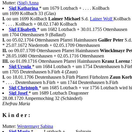
Mutter:
(Sigl) Anna
Sigl Katharina
* um 1679 Lotzbach + . . . . Kollbach
um 1699 Kollbach 33 (Glas)
I.
oo um 1699 Kollbach
Laimer Michael
S.d.
Lainer Wolf
Kollbach 
* . . . . Kollbach + 08.02.1740 Kollbach
Sigl Elisabeth
* um 1682 Lotzbach + 30.01.1755 Ottershausen
um 1704 Ottershausen 9 (Ballauf)
I.
oo 05.02.1704 Ottershausen Pfarrei Haimhausen
Gailler Peter
S.d
* 25.07.1672 Niederroth + 02.05.1709 Ottershausen
II.
oo 09.07.1709 Ottershausen Pfarrei Haimhausen
Wincklmayr Pe
* 28.05.1680 Ottershausen + 02.05.1716 Ottershausen
III.
oo 01.09.1716 Ottershausen Pfarrei Haimhausen
Kranz Lorenz
Sigl Ursula
* um 1684 Lotzbach + um 1754 Deutenhausen b.Für
um 1705 Deutenhausen b.Fürh 4 (Zaun)
I.
oo 18.01.1706 Deutenhausen b.Fürh Pfarrei Fürholzen
Zaun Korb
* . . . . Deutenhausen b.Fürh + um 1744 Deutenhausen b.Fürh
Sigl Christoph
* um 1685 Lotzbach + vor 1756 Lotzbach wird hi
Sigl Josef
* um 1689 Lotzbach Dragonner
28.08.1720 Ampermoching 32 (Schänderl)
Ehefrau Maria
K i n d e r :
Mutter:
Westermayr Sabina
Sigl Maria
* . . . . Lotzbach + . . . . Sulzrain