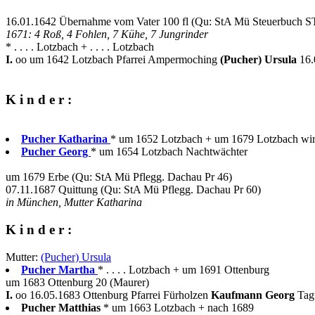
16.01.1642 Übernahme vom Vater 100 fl (Qu: StA Mü Steuerbuch S
1671: 4 Roß, 4 Fohlen, 7 Kühe, 7 Jungrinder
* . . . . Lotzbach + . . . . Lotzbach
I.
oo um 1642 Lotzbach Pfarrei Ampermoching
(Pucher) Ursula
16.
K i n d e r :
Pucher Katharina
* um 1652 Lotzbach + um 1679 Lotzbach wird
Pucher Georg
* um 1654 Lotzbach Nachtwächter
um 1679 Erbe (Qu: StA Mü Pflegg. Dachau Pr 46)
07.11.1687 Quittung (Qu: StA Mü Pflegg. Dachau Pr 60)
in München, Mutter Katharina
K i n d e r :
Mutter:
(Pucher) Ursula
Pucher Martha
* . . . . Lotzbach + um 1691 Ottenburg
um 1683 Ottenburg 20 (Maurer)
I.
oo 16.05.1683 Ottenburg Pfarrei Fürholzen
Kaufmann Georg
Tag
Pucher Matthias
* um 1663 Lotzbach + nach 1689