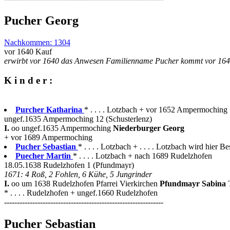
Pucher Georg
Nachkommen: 1304
vor 1640 Kauf
erwirbt vor 1640 das Anwesen Familienname Pucher kommt vor 1640
K i n d e r :
Purcher Katharina
* . . . . Lotzbach + vor 1652 Ampermoching
ungef.1635 Ampermoching 12 (Schusterlenz)
I.
oo ungef.1635 Ampermoching
Niederburger Georg
+ vor 1689 Ampermoching
Pucher Sebastian
* . . . . Lotzbach + . . . . Lotzbach wird hier Be
Puecher Martin
* . . . . Lotzbach + nach 1689 Rudelzhofen
18.05.1638 Rudelzhofen 1 (Pfundmayr)
1671: 4 Roß, 2 Fohlen, 6 Kühe, 5 Jungrinder
I.
oo um 1638 Rudelzhofen Pfarrei Vierkirchen
Pfundmayr Sabina
* . . . . Rudelzhofen + ungef.1660 Rudelzhofen
--------------------------------------------------------------
Pucher Sebastian