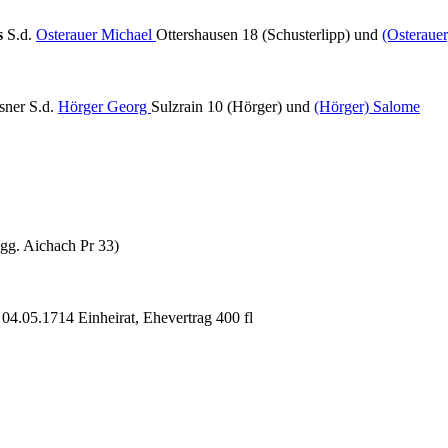
s
S.d.
Osterauer Michael
Ottershausen 18 (Schusterlipp) und
(Osterauer
ner S.d.
Hörger Georg
Sulzrain 10 (Hörger) und
(Hörger) Salome
gg. Aichach Pr 33)
a
04.05.1714 Einheirat, Ehevertrag 400 fl