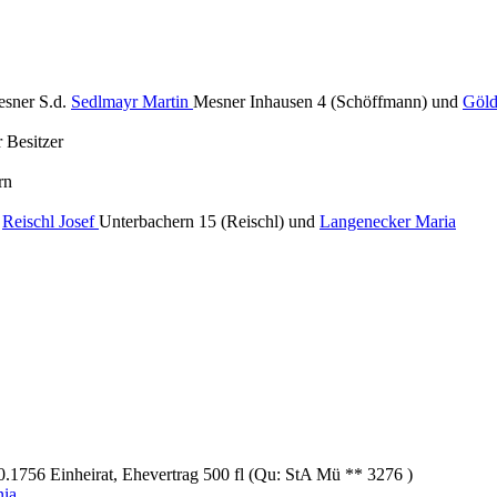
sner S.d.
Sedlmayr Martin
Mesner Inhausen 4 (Schöffmann) und
Göld
 Besitzer
rn
.
Reischl Josef
Unterbachern 15 (Reischl) und
Langenecker Maria
0.1756 Einheirat, Ehevertrag 500 fl (Qu: StA Mü ** 3276 )
nia