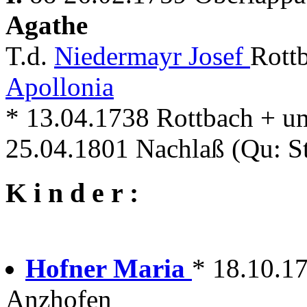
Agathe
T.d.
Niedermayr Josef
Rott
Apollonia
* 13.04.1738 Rottbach + u
25.04.1801 Nachlaß (Qu: S
K i n d e r :
Hofner Maria
* 18.10.1
Anzhofen