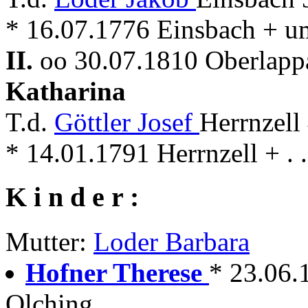
* 16.07.1776 Einsbach + u
II.
oo 30.07.1810 Oberlappa
Katharina
T.d.
Göttler Josef
Herrnzell
* 14.01.1791 Herrnzell + . .
K i n d e r :
Mutter:
Loder Barbara
Hofner Therese
* 23.06.1
Olching