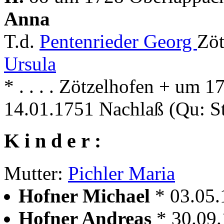
Anna
T.d.
Pentenrieder Georg
Zöt
Ursula
* . . . . Zötzelhofen + um 
14.01.1751 Nachlaß (Qu: S
K i n d e r :
Mutter:
Pichler Maria
Hofner Michael
* 03.05
Hofner Andreas
* 30.09