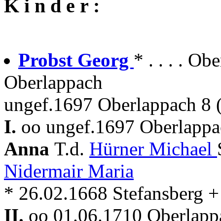
K i n d e r :
Probst Georg
* . . . . O
Oberlappach
ungef.1697 Oberlappach 8
I.
oo ungef.1697 Oberlappa
Anna
T.d.
Hürner Michael
Nidermair Maria
* 26.02.1668 Stefansberg 
II.
oo 01.06.1710 Oberlapp