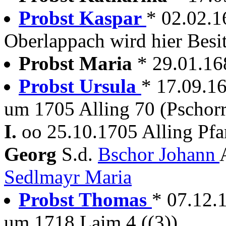
Probst Kaspar
* 02.02.1
Oberlappach wird hier Besi
Probst Maria
* 29.01.16
Probst Ursula
* 17.09.1
um 1705 Alling 70 (Pschorr
I.
oo 25.10.1705 Alling Pfa
Georg
S.d.
Bschor Johann
Sedlmayr Maria
Probst Thomas
* 07.12.
um 1718 Laim 4 ((3))