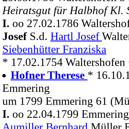
Heiratsgut für Halbhof Kl. 
I.
oo 27.02.1786 Waltersho
Josef
S.d.
Hartl Josef
Walte
Siebenhütter Franziska
* 17.02.1754 Waltershofen +
Hofner Therese
* 16.10.
Emmering
um 1799 Emmering 61 (Mül
I.
oo 22.04.1799 Emmerin
Aumiller Bernhard
Müller 