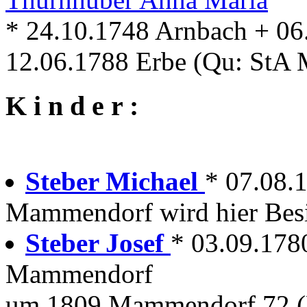
* 24.10.1748 Arnbach + 0
12.06.1788 Erbe (Qu: StA 
K i n d e r :
Steber Michael
* 07.08.
Mammendorf wird hier Besi
Steber Josef
* 03.09.17
Mammendorf
um 1809 Mammendorf 72 (P