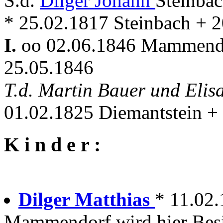
S.d.
Dilger Johann
Steinba
* 25.02.1817 Steinbach +
I.
oo 02.06.1846 Mammen
25.05.1846
T.d. Martin Bauer und Eli
01.02.1825 Diemantstein 
K i n d e r :
Dilger Matthias
* 11.02
Mammendorf wird hier Besi