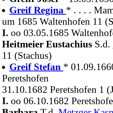
Greif Regina
* . . . . Ma
um 1685 Waltenhofen 11 (S
I.
oo 03.05.1685 Waltenhof
Heitmeier Eustachius
S.d.
11 (Stachus)
Greif Stefan
* 01.09.16
Peretshofen
31.10.1682 Peretshofen 1 (J
I.
oo 06.10.1682 Peretsho
Barbara
T.d.
Metzger Kas