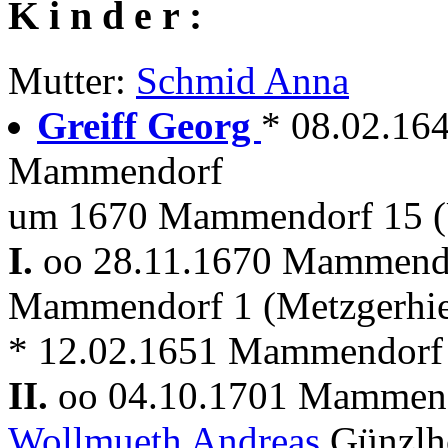
K i n d e r :
Mutter:
Schmid Anna
Greiff Georg
* 08.02.16
Mammendorf
um 1670 Mammendorf 15 (U
I.
oo 28.11.1670 Mammen
Mammendorf 1 (Metzgerhi
* 12.02.1651 Mammendorf
II.
oo 04.10.1701 Mammen
Wollmueth Andreas
Günzlh