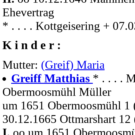
Ehevertrag
* . . . . Kottgeisering + 
K i n d e r :
Mutter:
(Greif) Maria
Greiff Matthias
* . . . 
Obermoosmühl Müller
um 1651 Obermoosmühl 1 
30.12.1665 Ottmarshart 12 
I.
oo um 1651 Obermoosmüh