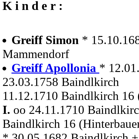
K i n d e r :
Greiff Simon
* 15.10.16
Mammendorf
Greiff Apollonia
* 12.0
23.03.1758 Baindlkirch
11.12.1710 Baindlkirch 16 
I.
oo 24.11.1710 Baindlkir
Baindlkirch 16 (Hinterbaue
* 30.05.1682 Baindlkirch +