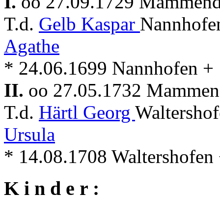
I.
oo 27.09.1729 Mammen
T.d.
Gelb Kaspar
Nannhofen
Agathe
* 24.06.1699 Nannhofen +
II.
oo 27.05.1732 Mammen
T.d.
Härtl Georg
Waltershof
Ursula
* 14.08.1708 Waltershofe
K i n d e r :