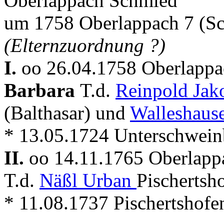
Oberlappach Schmied
um 1758 Oberlappach 7 (S
(Elternzuordnung ?)
I.
oo 26.04.1758 Oberlappa
Barbara
T.d.
Reinpold Ja
(Balthasar) und
Walleshause
* 13.05.1724 Unterschwein
II.
oo 14.11.1765 Oberlapp
T.d.
Näßl Urban
Pischertsh
* 11.08.1737 Pischertshofen