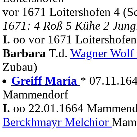
vor 1671 Loitershofen 4 (
1671: 4 Roß 5 Kühe 2 Jung
I.
oo vor 1671 Loitershofe
Barbara
T.d.
Wagner Wolf
Zubau)
Greiff Maria
* 07.11.16
Mammendorf
I.
oo 22.01.1664 Mammen
Berckhmayr Melchior
Mamm