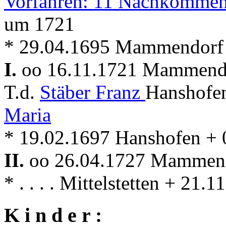
Vorfahren: 11 Nachkommen
um 1721
* 29.04.1695 Mammendorf
I.
oo 16.11.1721 Mammen
T.d.
Stäber Franz
Hanshofe
Maria
* 19.02.1697 Hanshofen +
II.
oo 26.04.1727 Mammen
* . . . . Mittelstetten + 2
K i n d e r :