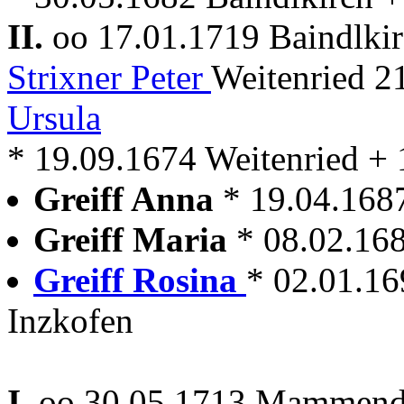
II.
oo 17.01.1719 Baindlki
Strixner Peter
Weitenried 2
Ursula
* 19.09.1674 Weitenried + 
Greiff Anna
* 19.04.16
Greiff Maria
* 08.02.1
Greiff Rosina
* 02.01.1
Inzkofen
I.
oo 30.05.1713 Mammen