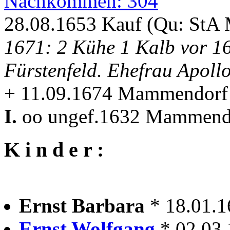
Nachkommen: 304
28.08.1653 Kauf (Qu: StA
1671: 2 Kühe 1 Kalb vor 1
Fürstenfeld. Ehefrau Apoll
+ 11.09.1674 Mammendorf
I.
oo ungef.1632 Mammend
K i n d e r :
Ernst Barbara
* 18.01.
Ernst Wolfgang
* 02.03