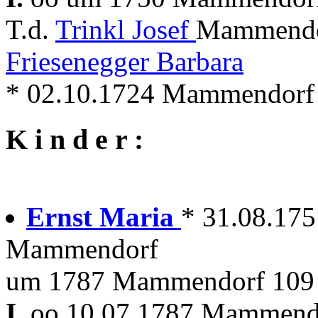
T.d.
Trinkl Josef
Mammendor
Friesenegger Barbara
* 02.10.1724 Mammendorf
K i n d e r :
Ernst Maria
* 31.08.17
Mammendorf
um 1787 Mammendorf 109 
I.
oo 10.07.1787 Mammen