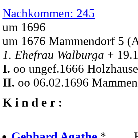
Nachkommen: 245
um 1696
um 1676 Mammendorf 5 (
1. Ehefrau Walburga
+ 19.
I.
oo ungef.1666 Holzhausen
II.
oo 06.02.1696 Mammen
K i n d e r :
Gebhard Agathe
* . . .