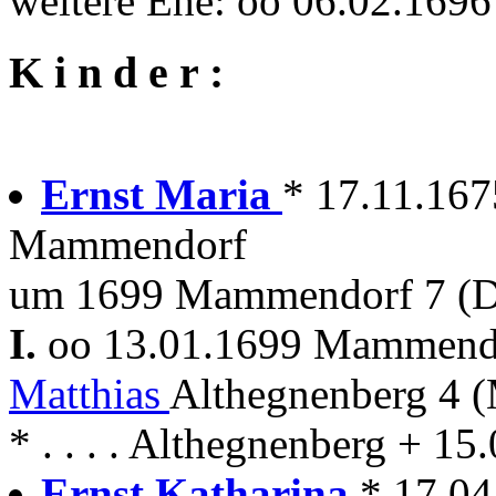
weitere Ehe: oo 06.02.16
K i n d e r :
Ernst Maria
* 17.11.16
Mammendorf
um 1699 Mammendorf 7 (D
I.
oo 13.01.1699 Mammen
Matthias
Althegnenberg 4 
* . . . . Althegnenberg + 
Ernst Katharina
* 17.0