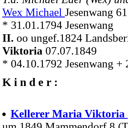
Wex Michael
Jesenwang 61
* 31.01.1794 Jesenwang
II.
oo ungef.1824 Landsberi
Viktoria
07.07.1849
* 04.10.1792 Jesenwang +
K i n d e r :
Kellerer Maria Viktoria
um 1849 Mammendorf 8 (T