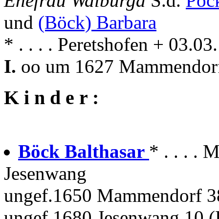
Ehefrau Walburga
S.d.
Pöc
und
(Böck) Barbara
* . . . . Peretshofen + 03
I.
oo um 1627 Mammendor
K i n d e r :
Böck Balthasar
* . . . 
Jesenwang
ungef.1650 Mammendorf 38
ungef.1680 Jesenwang 10 (