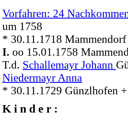
Vorfahren: 24 Nachkommen
um 1758
* 30.11.1718 Mammendorf
I.
oo 15.01.1758 Mammen
T.d.
Schallemayr Johann
Gü
Niedermayr Anna
* 30.11.1729 Günzlhofen 
K i n d e r :