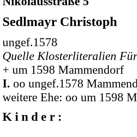
Nikolausstraße 5
Sedlmayr Christoph
ungef.1578
Quelle Klosterliteralien Für
+ um 1598 Mammendorf
I.
oo ungef.1578 Mammen
weitere Ehe: oo um 1598
K i n d e r :