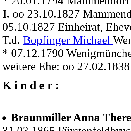
* 20.01.1794 Mammendorf
I.
oo 23.10.1827 Mammen
05.10.1827 Einheirat, Ehev
T.d.
Bopfinger Michael
Wen
* 07.12.1790 Wenigmünch
weitere Ehe: oo 27.02.18
K i n d e r :
Braunmiller Anna Ther
31.03.1865 Fürstenfeldbru