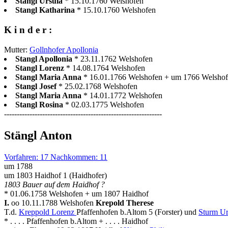
Stangl Ursula
* 15.10.1760 Welshofen
Stangl Katharina
* 15.10.1760 Welshofen
K i n d e r :
Mutter:
Gollnhofer Apollonia
Stangl Apollonia
* 23.11.1762 Welshofen
Stangl Lorenz
* 14.08.1764 Welshofen
Stangl Maria Anna
* 16.01.1766 Welshofen + um 1766 Welsho
Stangl Josef
* 25.02.1768 Welshofen
Stangl Maria Anna
* 14.01.1772 Welshofen
Stangl Rosina
* 02.03.1775 Welshofen
--------------------------------------------------------------
Stängl Anton
Vorfahren: 17 Nachkommen: 11
um 1788
um 1803 Haidhof 1 (Haidhofer)
1803 Bauer auf dem Haidhof ?
* 01.06.1758 Welshofen + um 1807 Haidhof
I.
oo 10.11.1788 Welshofen
Krepold Therese
T.d.
Kreppold Lorenz
Pfaffenhofen b.Altom 5 (Forster) und
Sturm Ur
* . . . . Pfaffenhofen b.Altom + . . . . Haidhof