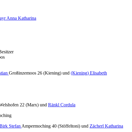
ayr Anna Katharina
Besitzer
oos
stian
Großinzemoos 26 (Kiening) und
(Kiening) Elisabeth
Welshofen 22 (Marx) und
Ränkl Cordula
oching
Birk Stefan
Ampermoching 40 (Stöffeltoni) und
Zächerl Katharina