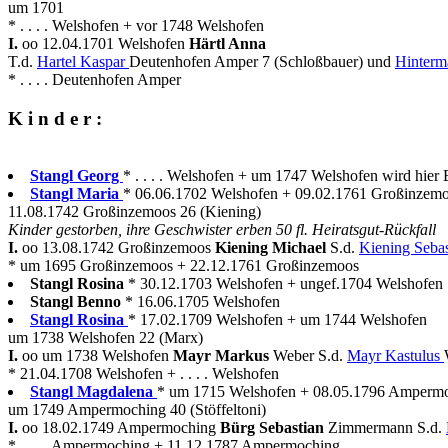
um 1701
* . . . . Welshofen + vor 1748 Welshofen
I.
oo 12.04.1701 Welshofen
Härtl Anna
T.d.
Hartel Kaspar
Deutenhofen Amper 7 (Schloßbauer) und
Hinterm
* . . . . Deutenhofen Amper
K i n d e r :
Stangl Georg
* . . . . Welshofen + um 1747 Welshofen wird hier 
Stangl Maria
* 06.06.1702 Welshofen + 09.02.1761 Großinzem
11.08.1742 Großinzemoos 26 (Kiening)
Kinder gestorben, ihre Geschwister erben 50 fl. Heiratsgut-Rückfall
I.
oo 13.08.1742 Großinzemoos
Kiening Michael
S.d.
Kiening Seba
* um 1695 Großinzemoos + 22.12.1761 Großinzemoos
Stangl Rosina
* 30.12.1703 Welshofen + ungef.1704 Welshofen
Stangl Benno
* 16.06.1705 Welshofen
Stangl Rosina
* 17.02.1709 Welshofen + um 1744 Welshofen
um 1738 Welshofen 22 (Marx)
I.
oo um 1738 Welshofen
Mayr Markus
Weber S.d.
Mayr Kastulus
* 21.04.1708 Welshofen + . . . . Welshofen
Stangl Magdalena
* um 1715 Welshofen + 08.05.1796 Amperm
um 1749 Ampermoching 40 (Stöffeltoni)
I.
oo 18.02.1749 Ampermoching
Bürg Sebastian
Zimmermann S.d.
* . . . . Ampermoching + 11.12.1787 Ampermoching