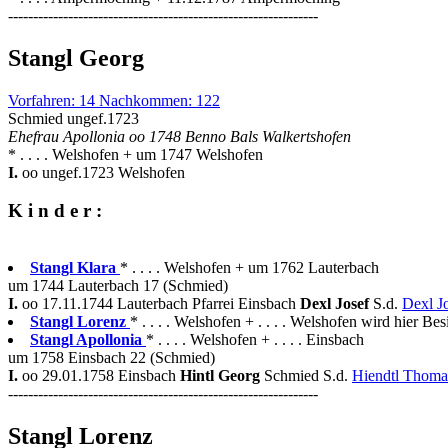
--------------------------------------------------------------
Stangl Georg
Vorfahren: 14 Nachkommen: 122
Schmied ungef.1723
Ehefrau Apollonia oo 1748 Benno Bals Walkertshofen
* . . . . Welshofen + um 1747 Welshofen
I.
oo ungef.1723 Welshofen
K i n d e r :
Stangl Klara
* . . . . Welshofen + um 1762 Lauterbach
um 1744 Lauterbach 17 (Schmied)
I.
oo 17.11.1744 Lauterbach Pfarrei Einsbach
Dexl Josef
S.d.
Dexl J
Stangl Lorenz
* . . . . Welshofen + . . . . Welshofen wird hier Bes
Stangl Apollonia
* . . . . Welshofen + . . . . Einsbach
um 1758 Einsbach 22 (Schmied)
I.
oo 29.01.1758 Einsbach
Hintl Georg
Schmied S.d.
Hiendtl Thom
--------------------------------------------------------------
Stangl Lorenz