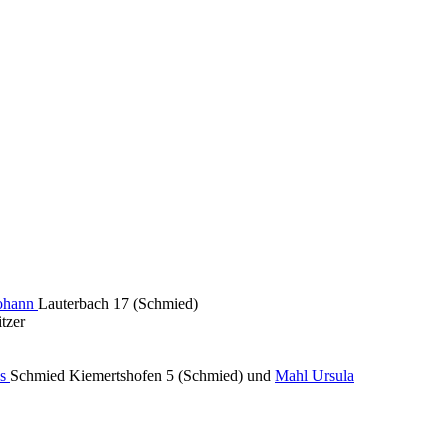
ohann
Lauterbach 17 (Schmied)
itzer
as
Schmied Kiemertshofen 5 (Schmied) und
Mahl Ursula