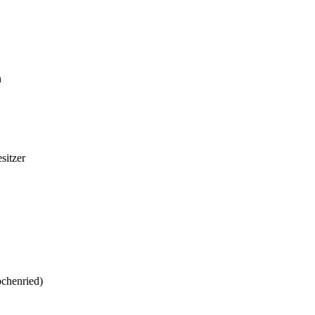
n
esitzer
chenried)