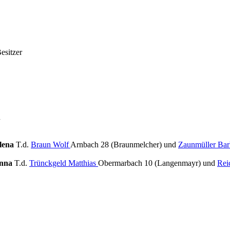
esitzer
n
lena
T.d.
Braun Wolf
Arnbach 28 (Braunmelcher) und
Zaunmüller Bar
Anna
T.d.
Trünckgeld Matthias
Obermarbach 10 (Langenmayr) und
Rei