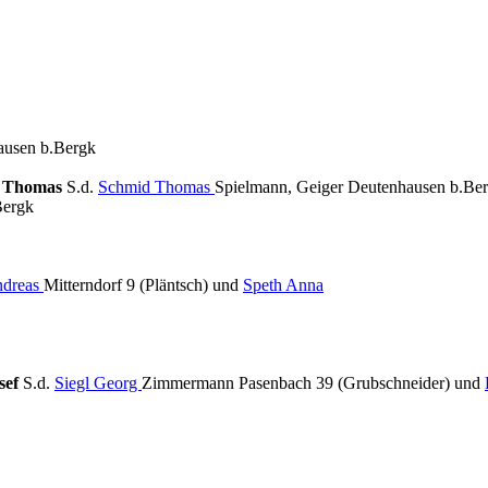
ausen b.Bergk
 Thomas
S.d.
Schmid Thomas
Spielmann, Geiger Deutenhausen b.Be
Bergk
ndreas
Mitterndorf 9 (Pläntsch) und
Speth Anna
osef
S.d.
Siegl Georg
Zimmermann Pasenbach 39 (Grubschneider) und