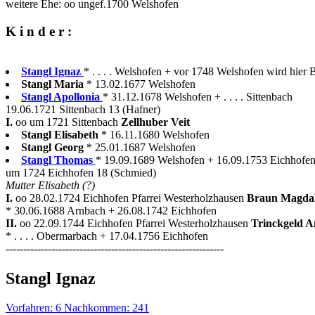
weitere Ehe: oo ungef.1700 Welshofen
K i n d e r :
Stangl Ignaz
* . . . . Welshofen + vor 1748 Welshofen wird hier B
Stangl Maria
* 13.02.1677 Welshofen
Stangl Apollonia
* 31.12.1678 Welshofen + . . . . Sittenbach
19.06.1721 Sittenbach 13 (Hafner)
I.
oo um 1721 Sittenbach
Zellhuber Veit
Stangl Elisabeth
* 16.11.1680 Welshofen
Stangl Georg
* 25.01.1687 Welshofen
Stangl Thomas
* 19.09.1689 Welshofen + 16.09.1753 Eichhofe
um 1724 Eichhofen 18 (Schmied)
Mutter Elisabeth (?)
I.
oo 28.02.1724 Eichhofen Pfarrei Westerholzhausen
Braun Magda
* 30.06.1688 Arnbach + 26.08.1742 Eichhofen
II.
oo 22.09.1744 Eichhofen Pfarrei Westerholzhausen
Trinckgeld 
* . . . . Obermarbach + 17.04.1756 Eichhofen
--------------------------------------------------------------
Stangl Ignaz
Vorfahren: 6 Nachkommen: 241