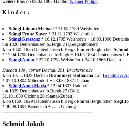
weitere Ehe: oo 09.02.1807 Haidhof
Kiemer Philipp
K i n d e r :
Stängl Johann Michael
* 31.08.1789 Welshofen
Stängl Franz Xaver
* 21.11.1792 Welshofen
Stängl Kreszenz
* 16.12.1795 Welshofen + 18.03.1866 Deutenh
um 1826 Deutenhausen b.Bergk 24 (Geigenthomerl)
I.
oo 10.05.1826 Deutenhausen b.Bergk Pfarrei Bergkirchen
Schmid
* 17.04.1798 Deutenhausen b.Bergk + 16.06.1834 Deutenhausen b.
Stangl Anton
* 27.10.1798 Welshofen + 24.10.1866 Dachau
Dachau 189 , vorher Dachau 201, Bruckerstraße
I.
oo 10.11.1829 Dachau
Brandmayr Katharina
T.d.
Brandmayr A
* 07.10.1804 Mitterndorf + 23.08.1887 Dachau
Stängl Anna Maria
* 12.04.1803 Haidhof
um 1829 Deutenhausen b.Bergk 27 (Gütl)
31.10.1830 Olching 20 (Stangl-Zubau)
I.
oo 01.06.1829 Deutenhausen b.Bergk Pfarrei Bergkirchen
Siegl J
* 30.08.1804 Pasenbach + . . . . Olching
--------------------------------------------------------------
Schmid Jakob