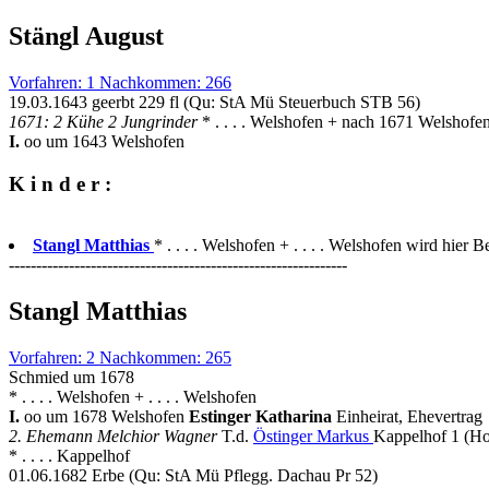
Stängl August
Vorfahren: 1 Nachkommen: 266
19.03.1643 geerbt 229 fl (Qu: StA Mü Steuerbuch STB 56)
1671: 2 Kühe 2 Jungrinder
* . . . . Welshofen + nach 1671 Welshofe
I.
oo um 1643 Welshofen
K i n d e r :
Stangl Matthias
* . . . . Welshofen + . . . . Welshofen wird hier B
--------------------------------------------------------------
Stangl Matthias
Vorfahren: 2 Nachkommen: 265
Schmied um 1678
* . . . . Welshofen + . . . . Welshofen
I.
oo um 1678 Welshofen
Estinger Katharina
Einheirat, Ehevertrag
2. Ehemann Melchior Wagner
T.d.
Östinger Markus
Kappelhof 1 (Ho
* . . . . Kappelhof
01.06.1682 Erbe (Qu: StA Mü Pflegg. Dachau Pr 52)