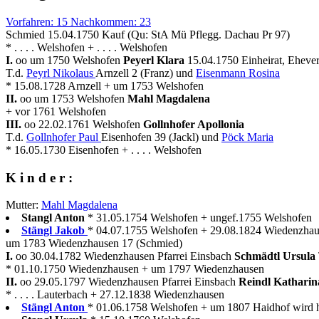
Vorfahren: 15 Nachkommen: 23
Schmied 15.04.1750 Kauf (Qu: StA Mü Pflegg. Dachau Pr 97)
* . . . . Welshofen + . . . . Welshofen
I.
oo um 1750 Welshofen
Peyerl Klara
15.04.1750 Einheirat, Ehever
T.d.
Peyrl Nikolaus
Arnzell 2 (Franz) und
Eisenmann Rosina
* 15.08.1728 Arnzell + um 1753 Welshofen
II.
oo um 1753 Welshofen
Mahl Magdalena
+ vor 1761 Welshofen
III.
oo 22.02.1761 Welshofen
Gollnhofer Apollonia
T.d.
Gollnhofer Paul
Eisenhofen 39 (Jackl) und
Pöck Maria
* 16.05.1730 Eisenhofen + . . . . Welshofen
K i n d e r :
Mutter:
Mahl Magdalena
Stangl Anton
* 31.05.1754 Welshofen + ungef.1755 Welshofen
Stängl Jakob
* 04.07.1755 Welshofen + 29.08.1824 Wiedenzha
um 1783 Wiedenzhausen 17 (Schmied)
I.
oo 30.04.1782 Wiedenzhausen Pfarrei Einsbach
Schmädtl Ursula
* 01.10.1750 Wiedenzhausen + um 1797 Wiedenzhausen
II.
oo 29.05.1797 Wiedenzhausen Pfarrei Einsbach
Reindl Kathari
* . . . . Lauterbach + 27.12.1838 Wiedenzhausen
Stängl Anton
* 01.06.1758 Welshofen + um 1807 Haidhof wird h