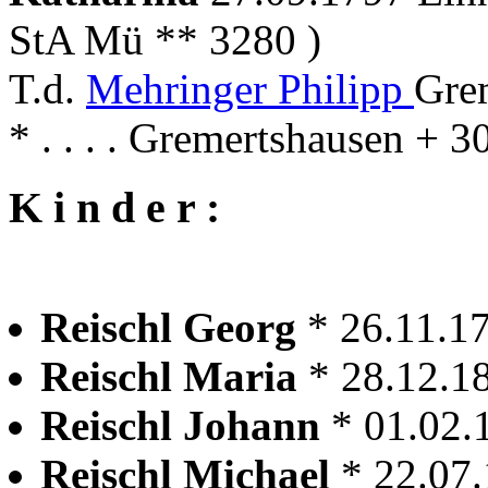
StA Mü ** 3280 )
T.d.
Mehringer Philipp
Gre
* . . . . Gremertshausen + 
K i n d e r :
Reischl Georg
* 26.11.1
Reischl Maria
* 28.12.1
Reischl Johann
* 01.02.
Reischl Michael
* 22.07