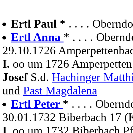
Ertl Paul
* . . . . Obern
Ertl Anna
* . . . . Obern
29.10.1726 Amperpettenba
I.
oo um 1726 Amperpettenb
Josef
S.d.
Hachinger Matth
und
Past Magdalena
Ertl Peter
* . . . . Obernd
30.01.1732 Biberbach 17 (K
I.
oo um 1732 Biberbach Pf