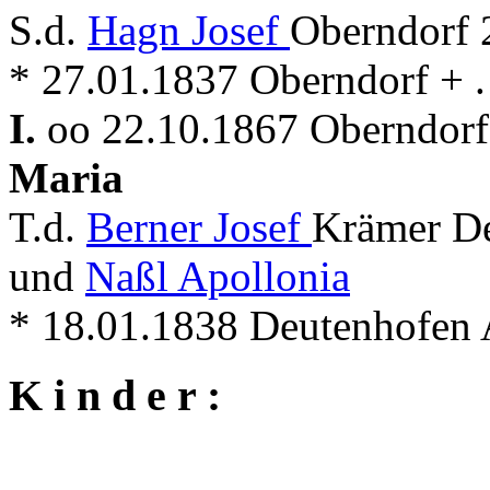
S.d.
Hagn Josef
Oberndorf 
* 27.01.1837 Oberndorf + . 
I.
oo 22.10.1867 Oberndorf 
Maria
T.d.
Berner Josef
Krämer De
und
Naßl Apollonia
* 18.01.1838 Deutenhofen A
K i n d e r :