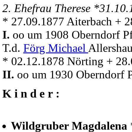
2. Ehefrau Therese *31.10
* 27.09.1877 Aiterbach + 
I.
oo um 1908 Oberndorf Pfa
T.d.
Förg Michael
Allersha
* 02.12.1878 Nörting + 28
II.
oo um 1930 Oberndorf Pf
K i n d e r :
Wildgruber Magdalena