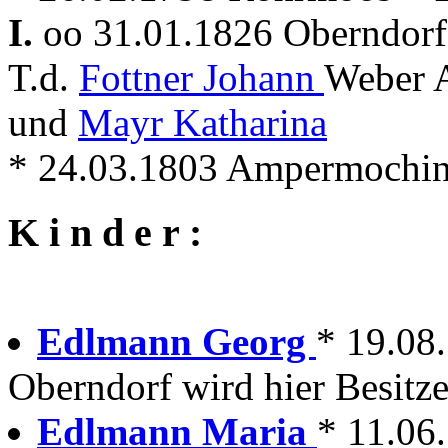
I.
oo 31.01.1826 Oberndorf 
T.d.
Fottner Johann
Weber 
und
Mayr Katharina
* 24.03.1803 Ampermochi
K i n d e r :
Edlmann Georg
* 19.08.
Oberndorf wird hier Besitze
Edlmann Maria
* 11.06