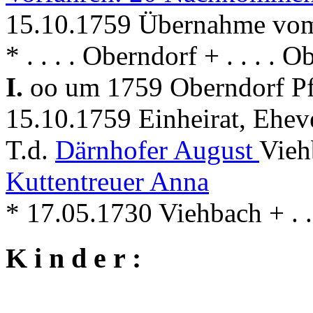
15.10.1759 Übernahme vom
* . . . . Oberndorf + . . . . 
I.
oo um 1759 Oberndorf Pfa
15.10.1759 Einheirat, Ehev
T.d.
Därnhofer August
Vieh
Kuttentreuer Anna
* 17.05.1730 Viehbach + . .
K i n d e r :