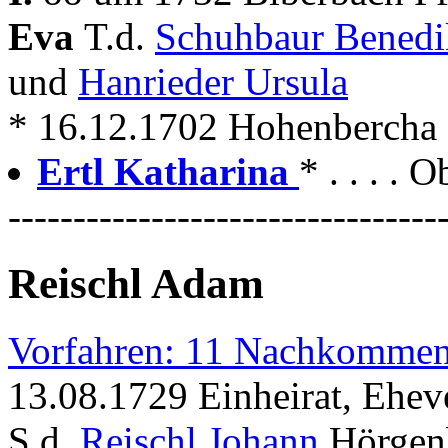
Eva
T.d.
Schuhbaur Bened
und
Hanrieder Ursula
* 16.12.1702 Hohenbercha 
Ertl Katharina
* . . . . 
---------------------------------
Reischl Adam
Vorfahren: 11 Nachkommen
13.08.1729 Einheirat, Ehev
S.d.
Reischl Johann
Hörgen