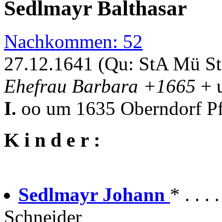
Sedlmayr Balthasar
Nachkommen: 52
27.12.1641 (Qu: StA Mü S
Ehefrau Barbara +1665
+ 
I.
oo um 1635 Oberndorf Pfa
K i n d e r :
Sedlmayr Johann
* . . .
Schneider