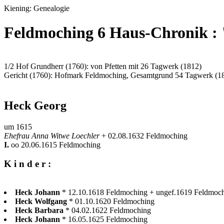
Kiening: Genealogie
Feldmoching 6 Haus-Chronik :
1/2 Hof Grundherr (1760): von Pfetten mit 26 Tagwerk (1812)
Gericht (1760): Hofmark Feldmoching, Gesamtgrund 54 Tagwerk (1
Heck Georg
um 1615
Ehefrau Anna Witwe Loechler
+ 02.08.1632 Feldmoching
I.
oo 20.06.1615 Feldmoching
K i n d e r :
Heck Johann
* 12.10.1618 Feldmoching + ungef.1619 Feldmoc
Heck Wolfgang
* 01.10.1620 Feldmoching
Heck Barbara
* 04.02.1622 Feldmoching
Heck Johann
* 16.05.1625 Feldmoching