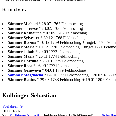
K i n d e r :
Sämmer Michael
* 28.07.1763 Feldmoching
Sämmer Therese
* 23.02.1766 Feldmoching
Sämmer Katharina
* 07.05.1767 Feldmoching
Sämmer Sylvester
* 30.12.1768 Feldmoching
Sämmer Blasius
* 16.12.1769 Feldmoching + ungef.1770 Feldm
Sämmer Maria
* 10.12.1770 Feldmoching + ungef.1771 Feldm
Sämmer Jakob
* 20.09.1772 Feldmoching
Sämmer Maria
* 26.11.1774 Feldmoching
Sämmer Cordula
* 23.10.1775 Feldmoching
Sämmer Rosa
* 05.09.1777 Feldmoching
Sämmer Genoveva
* 04.01.1779 Feldmoching
Sämmer Magdalena
* 04.01.1779 Feldmoching + 20.07.1833 Fe
Sämmer Blasius
* 29.03.1783 Feldmoching + 19.01.1802 Feldm
--------------------------------------------------------------
Kolbinger Sebastian
Vorfahren: 9
10.06.1802
S.d.
Kulbinger Sebastian
Feldmoching 61 (Schlämmerl) und
Schreibe