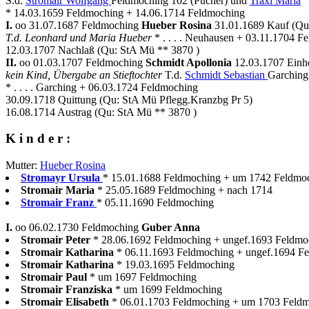
S.d.
Stromair Wolfgang
Feldmoching 102 (Pucher) und
Träxl Maria
* 14.03.1659 Feldmoching + 14.06.1714 Feldmoching
I.
oo 31.07.1687 Feldmoching
Hueber Rosina
31.01.1689 Kauf (Qu
T.d. Leonhard und Maria Hueber
* . . . . Neuhausen + 03.11.1704 
12.03.1707 Nachlaß (Qu: StA Mü ** 3870 )
II.
oo 01.03.1707 Feldmoching
Schmidt Apollonia
12.03.1707 Einhe
kein Kind, Übergabe an Stieftochter
T.d.
Schmidt Sebastian
Garching
* . . . . Garching + 06.03.1724 Feldmoching
30.09.1718 Quittung (Qu: StA Mü Pflegg.Kranzbg Pr 5)
16.08.1714 Austrag (Qu: StA Mü ** 3870 )
K i n d e r :
Mutter:
Hueber Rosina
Stromayr Ursula
* 15.01.1688 Feldmoching + um 1742 Feldmoch
Stromair Maria
* 25.05.1689 Feldmoching + nach 1714
Stromair Franz
* 05.11.1690 Feldmoching
I.
oo 06.02.1730 Feldmoching
Guber Anna
Stromair Peter
* 28.06.1692 Feldmoching + ungef.1693 Feldmo
Stromair Katharina
* 06.11.1693 Feldmoching + ungef.1694 F
Stromair Katharina
* 19.03.1695 Feldmoching
Stromair Paul
* um 1697 Feldmoching
Stromair Franziska
* um 1699 Feldmoching
Stromair Elisabeth
* 06.01.1703 Feldmoching + um 1703 Feld