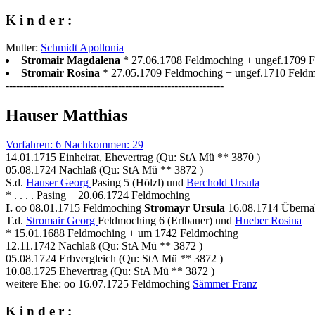
K i n d e r :
Mutter:
Schmidt Apollonia
Stromair Magdalena
* 27.06.1708 Feldmoching + ungef.1709 
Stromair Rosina
* 27.05.1709 Feldmoching + ungef.1710 Feld
--------------------------------------------------------------
Hauser Matthias
Vorfahren: 6 Nachkommen: 29
14.01.1715 Einheirat, Ehevertrag (Qu: StA Mü ** 3870 )
05.08.1724 Nachlaß (Qu: StA Mü ** 3872 )
S.d.
Hauser Georg
Pasing 5 (Hölzl) und
Berchold Ursula
* . . . . Pasing + 20.06.1724 Feldmoching
I.
oo 08.01.1715 Feldmoching
Stromayr Ursula
16.08.1714 Übernah
T.d.
Stromair Georg
Feldmoching 6 (Erlbauer) und
Hueber Rosina
* 15.01.1688 Feldmoching + um 1742 Feldmoching
12.11.1742 Nachlaß (Qu: StA Mü ** 3872 )
05.08.1724 Erbvergleich (Qu: StA Mü ** 3872 )
10.08.1725 Ehevertrag (Qu: StA Mü ** 3872 )
weitere Ehe: oo 16.07.1725 Feldmoching
Sämmer Franz
K i n d e r :