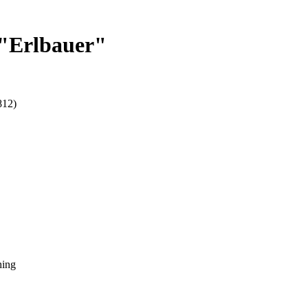
 "Erlbauer"
812)
hing