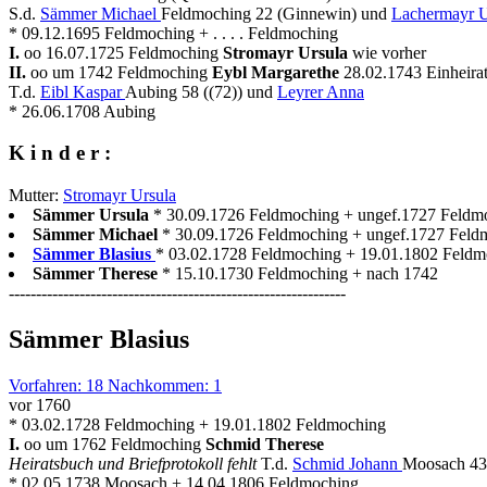
S.d.
Sämmer Michael
Feldmoching 22 (Ginnewin) und
Lachermayr U
* 09.12.1695 Feldmoching + . . . . Feldmoching
I.
oo 16.07.1725 Feldmoching
Stromayr Ursula
wie vorher
II.
oo um 1742 Feldmoching
Eybl Margarethe
28.02.1743 Einheira
T.d.
Eibl Kaspar
Aubing 58 ((72)) und
Leyrer Anna
* 26.06.1708 Aubing
K i n d e r :
Mutter:
Stromayr Ursula
Sämmer Ursula
* 30.09.1726 Feldmoching + ungef.1727 Feldm
Sämmer Michael
* 30.09.1726 Feldmoching + ungef.1727 Feld
Sämmer Blasius
* 03.02.1728 Feldmoching + 19.01.1802 Feldmo
Sämmer Therese
* 15.10.1730 Feldmoching + nach 1742
--------------------------------------------------------------
Sämmer Blasius
Vorfahren: 18 Nachkommen: 1
vor 1760
* 03.02.1728 Feldmoching + 19.01.1802 Feldmoching
I.
oo um 1762 Feldmoching
Schmid Therese
Heiratsbuch und Briefprotokoll fehlt
T.d.
Schmid Johann
Moosach 43
* 02.05.1738 Moosach + 14.04.1806 Feldmoching