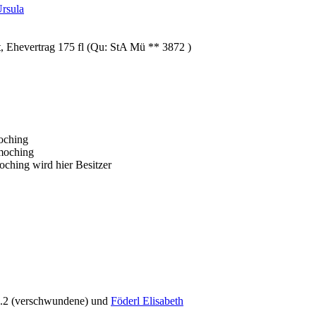
rsula
t, Ehevertrag 175 fl (Qu: StA Mü ** 3872 )
oching
moching
ching wird hier Besitzer
.2 (verschwundene) und
Föderl Elisabeth