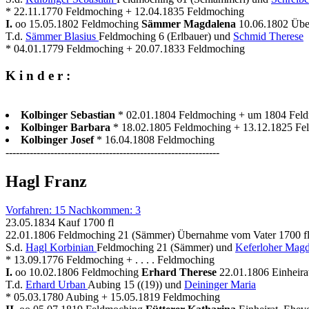
* 22.11.1770 Feldmoching + 12.04.1835 Feldmoching
I.
oo 15.05.1802 Feldmoching
Sämmer Magdalena
10.06.1802 Übe
T.d.
Sämmer Blasius
Feldmoching 6 (Erlbauer) und
Schmid Therese
* 04.01.1779 Feldmoching + 20.07.1833 Feldmoching
K i n d e r :
Kolbinger Sebastian
* 02.01.1804 Feldmoching + um 1804 Fel
Kolbinger Barbara
* 18.02.1805 Feldmoching + 13.12.1825 Fe
Kolbinger Josef
* 16.04.1808 Feldmoching
--------------------------------------------------------------
Hagl Franz
Vorfahren: 15 Nachkommen: 3
23.05.1834 Kauf 1700 fl
22.01.1806 Feldmoching 21 (Sämmer) Übernahme vom Vater 1700 fl
S.d.
Hagl Korbinian
Feldmoching 21 (Sämmer) und
Keferloher Magd
* 13.09.1776 Feldmoching + . . . . Feldmoching
I.
oo 10.02.1806 Feldmoching
Erhard Therese
22.01.1806 Einheira
T.d.
Erhard Urban
Aubing 15 ((19)) und
Deininger Maria
* 05.03.1780 Aubing + 15.05.1819 Feldmoching