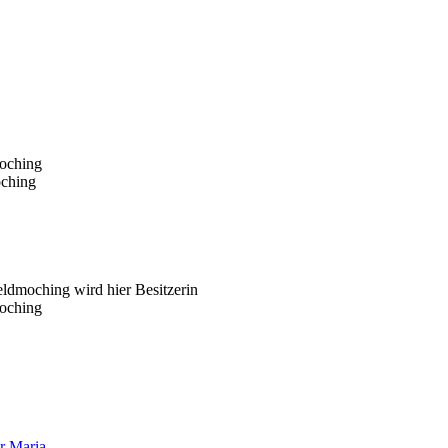
oching
oching
ldmoching wird hier Besitzerin
oching
r Maria