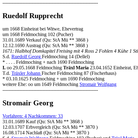
--------------------------------------------------------------
Ruedolf Rupprecht
um 1668 Einheirat bei Witwe, Ehevertrag
um 1668 Feldmoching 102 (Pucher)
31.01.1689 Verkauf (Qu: StA Mü ** 3868 )
12.12.1690 Austrag (Qu: StA Mü ** 3868 )
1671: Halbhof Domkapitel Freising mit 4 Ross 2 Fohlen 4 Kühe 1 St
S.d.
Ruedolf Georg
Feldmoching 14 (Dellel)
* . . . . Feldmoching + nach 1690 Feldmoching
I.
oo 29.05.1668 Feldmoching
Träxl Maria
23.04.1652 Einheirat, E
T.d.
Träxler Johann
Fischer Feldmoching 87 (Fischerhaus)
* 03.10.1625 Feldmoching + um 1690 Feldmoching
weitere Ehe: oo um 1649 Feldmoching
Stromair Wolfgang
--------------------------------------------------------------
Stromair Georg
Vorfahren: 4 Nachkommen: 33
31.01.1689 Kauf (Qu: StA Mü ** 3868 )
12.03.1707 Erbvergleich (Qu: StA Mü ** 3870 )
16.08.1714 Nachlaß (Qu: StA Mü ** 3870 )