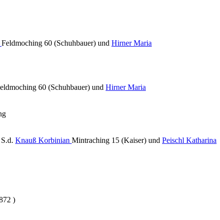
f
Feldmoching 60 (Schuhbauer) und
Hirner Maria
eldmoching 60 (Schuhbauer) und
Hirner Maria
ng
r
S.d.
Knauß Korbinian
Mintraching 15 (Kaiser) und
Peischl Katharina
872 )