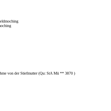
Feldmoching
moching
me von der Stiefmutter (Qu: StA Mü ** 3870 )