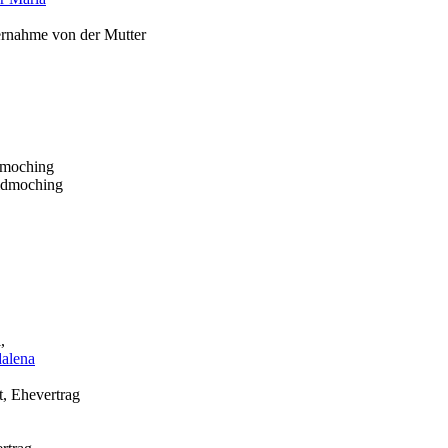
rnahme von der Mutter
dmoching
ldmoching
,
alena
t, Ehevertrag