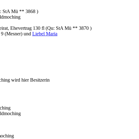
: StA Mü ** 3868 )
Feldmoching
irat, Ehevertrag 130 fl (Qu: StA Mü ** 3870 )
 9 (Mesner) und
Liebel Maria
ing wird hier Besitzerin
ching
eldmoching
moching