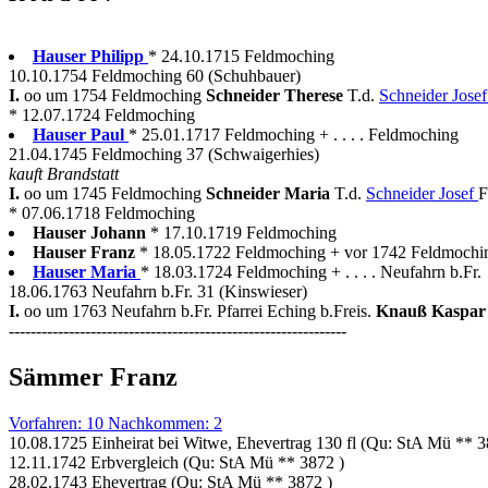
Hauser Philipp
* 24.10.1715 Feldmoching
10.10.1754 Feldmoching 60 (Schuhbauer)
I.
oo um 1754 Feldmoching
Schneider Therese
T.d.
Schneider Jose
* 12.07.1724 Feldmoching
Hauser Paul
* 25.01.1717 Feldmoching + . . . . Feldmoching
21.04.1745 Feldmoching 37 (Schwaigerhies)
kauft Brandstatt
I.
oo um 1745 Feldmoching
Schneider Maria
T.d.
Schneider Josef
F
* 07.06.1718 Feldmoching
Hauser Johann
* 17.10.1719 Feldmoching
Hauser Franz
* 18.05.1722 Feldmoching + vor 1742 Feldmochi
Hauser Maria
* 18.03.1724 Feldmoching + . . . . Neufahrn b.Fr.
18.06.1763 Neufahrn b.Fr. 31 (Kinswieser)
I.
oo um 1763 Neufahrn b.Fr. Pfarrei Eching b.Freis.
Knauß Kaspa
--------------------------------------------------------------
Sämmer Franz
Vorfahren: 10 Nachkommen: 2
10.08.1725 Einheirat bei Witwe, Ehevertrag 130 fl (Qu: StA Mü ** 3
12.11.1742 Erbvergleich (Qu: StA Mü ** 3872 )
28.02.1743 Ehevertrag (Qu: StA Mü ** 3872 )