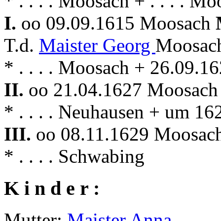
* . . . . Moosach + . . . . M
I.
oo 09.09.1615 Moosach
T.d.
Maister Georg
Moosach
* . . . . Moosach + 26.09.
II.
oo 21.04.1627 Moosac
* . . . . Neuhausen + um 1
III.
oo 08.11.1629 Moosac
* . . . . Schwabing
K i n d e r :
Mutter:
Maister Anna