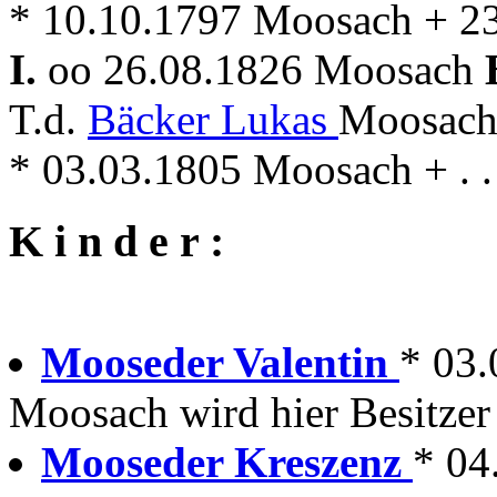
* 10.10.1797 Moosach + 2
I.
oo 26.08.1826 Moosach
T.d.
Bäcker Lukas
Moosach
* 03.03.1805 Moosach + . .
K i n d e r :
Mooseder Valentin
* 03
Moosach wird hier Besitzer
Mooseder Kreszenz
* 04