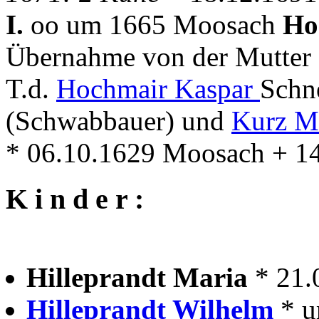
I.
oo um 1665 Moosach
Ho
Übernahme von der Mutter
T.d.
Hochmair Kaspar
Schn
(Schwabbauer) und
Kurz M
* 06.10.1629 Moosach + 1
K i n d e r :
Hilleprandt Maria
* 21
Hilleprandt Wilhelm
* 