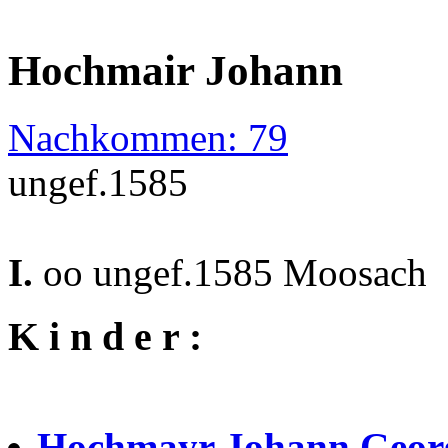
Hochmair Johann
Nachkommen: 79
ungef.1585
I.
oo ungef.1585 Moosach
K i n d e r :
Hochmayr Johann Geo