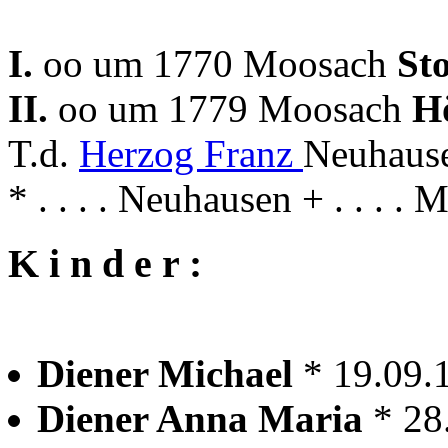
I.
oo um 1770 Moosach
St
II.
oo um 1779 Moosach
H
T.d.
Herzog Franz
Neuhause
* . . . . Neuhausen + . . . .
K i n d e r :
Diener Michael
* 19.09
Diener Anna Maria
* 28