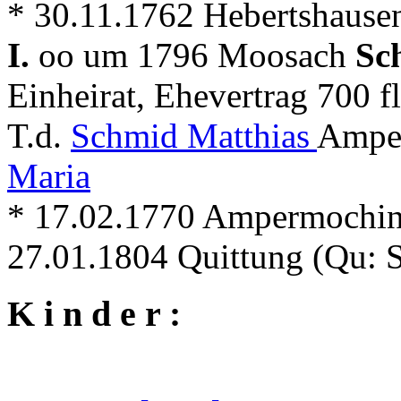
* 30.11.1762 Hebertshause
I.
oo um 1796 Moosach
Sc
Einheirat, Ehevertrag 700 fl
T.d.
Schmid Matthias
Ampe
Maria
* 17.02.1770 Ampermochin
27.01.1804 Quittung (Qu: 
K i n d e r :