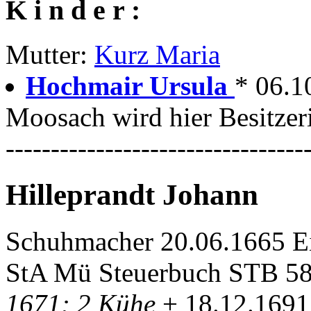
K i n d e r :
Mutter:
Kurz Maria
Hochmair Ursula
* 06.1
Moosach wird hier Besitzer
---------------------------------
Hilleprandt Johann
Schuhmacher 20.06.1665 Ein
StA Mü Steuerbuch STB 58
1671: 2 Kühe
+ 18.12.169