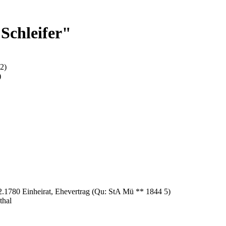
Schleifer"
2)
)
2.1780 Einheirat, Ehevertrag (Qu: StA Mü ** 1844 5)
thal