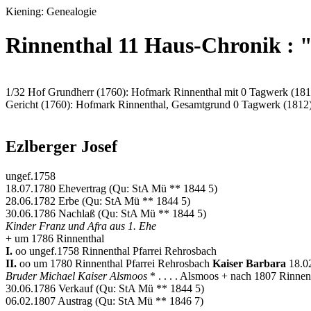
Kiening: Genealogie
Rinnenthal 11 Haus-Chronik : "
1/32 Hof Grundherr (1760): Hofmark Rinnenthal mit 0 Tagwerk (181
Gericht (1760): Hofmark Rinnenthal, Gesamtgrund 0 Tagwerk (1812
Ezlberger Josef
ungef.1758
18.07.1780 Ehevertrag (Qu: StA Mü ** 1844 5)
28.06.1782 Erbe (Qu: StA Mü ** 1844 5)
30.06.1786 Nachlaß (Qu: StA Mü ** 1844 5)
Kinder Franz und Afra aus 1. Ehe
+ um 1786 Rinnenthal
I.
oo ungef.1758 Rinnenthal Pfarrei Rehrosbach
II.
oo um 1780 Rinnenthal Pfarrei Rehrosbach
Kaiser Barbara
18.0
Bruder Michael Kaiser Alsmoos
* . . . . Alsmoos + nach 1807 Rinnen
30.06.1786 Verkauf (Qu: StA Mü ** 1844 5)
06.02.1807 Austrag (Qu: StA Mü ** 1846 7)