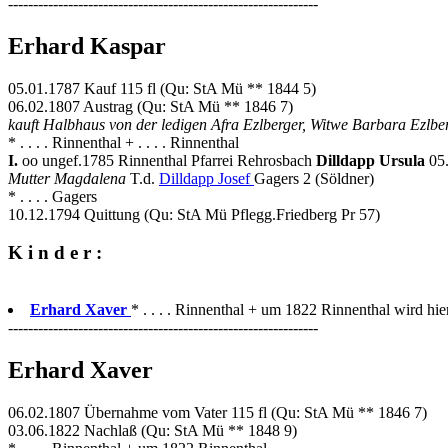
--------------------------------------------------------------
Erhard Kaspar
05.01.1787 Kauf 115 fl (Qu: StA Mü ** 1844 5)
06.02.1807 Austrag (Qu: StA Mü ** 1846 7)
kauft Halbhaus von der ledigen Afra Ezlberger, Witwe Barbara Ezlbe
* . . . . Rinnenthal + . . . . Rinnenthal
I.
oo ungef.1785 Rinnenthal Pfarrei Rehrosbach
Dilldapp Ursula
05
Mutter Magdalena
T.d.
Dilldapp Josef
Gagers 2 (Söldner)
* . . . . Gagers
10.12.1794 Quittung (Qu: StA Mü Pflegg.Friedberg Pr 57)
K i n d e r :
Erhard Xaver
* . . . . Rinnenthal + um 1822 Rinnenthal wird hie
--------------------------------------------------------------
Erhard Xaver
06.02.1807 Übernahme vom Vater 115 fl (Qu: StA Mü ** 1846 7)
03.06.1822 Nachlaß (Qu: StA Mü ** 1848 9)