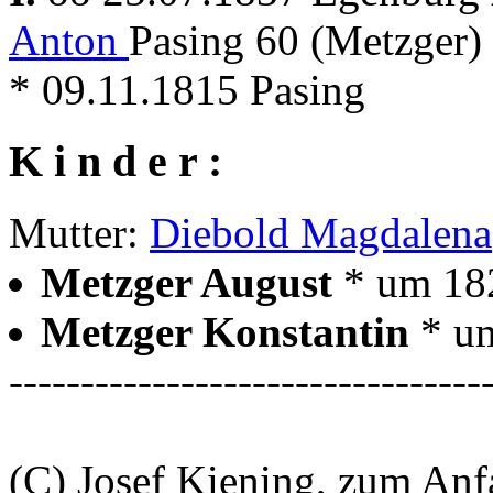
Anton
Pasing 60 (Metzger)
* 09.11.1815 Pasing
K i n d e r :
Mutter:
Diebold Magdalena
Metzger August
* um 18
Metzger Konstantin
* u
---------------------------------
(C) Josef Kiening, zum An