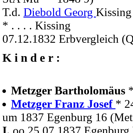
T.d.
Diebold Georg
Kissing
* . . . . Kissing
07.12.1832 Erbvergleich (
K i n d e r :
Metzger Bartholomäus
Metzger Franz Josef
* 2
um 1837 Egenburg 16 (Met
I.
oo 25.07.1837 Egenburg