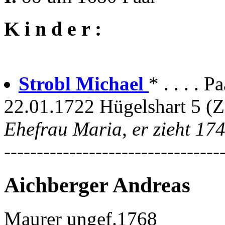
K i n d e r :
Strobl Michael
* . . . . P
22.01.1722 Hügelshart 5 
Ehefrau Maria, er zieht 17
---------------------------------
Aichberger Andreas
Maurer ungef.1768