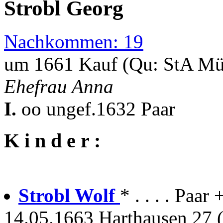
Strobl Georg
Nachkommen: 19
um 1661 Kauf (Qu: StA Mü
Ehefrau Anna
I.
oo ungef.1632 Paar
K i n d e r :
Strobl Wolf
* . . . . Paa
14.05.1663 Harthausen 27 (