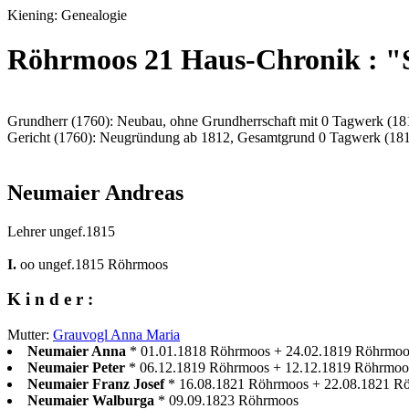
Kiening: Genealogie
Röhrmoos 21 Haus-Chronik : "
Grundherr (1760): Neubau, ohne Grundherrschaft mit 0 Tagwerk (18
Gericht (1760): Neugründung ab 1812, Gesamtgrund 0 Tagwerk (18
Neumaier Andreas
Lehrer ungef.1815
I.
oo ungef.1815 Röhrmoos
K i n d e r :
Mutter:
Grauvogl Anna Maria
Neumaier Anna
* 01.01.1818 Röhrmoos + 24.02.1819 Röhrmoo
Neumaier Peter
* 06.12.1819 Röhrmoos + 12.12.1819 Röhrmoo
Neumaier Franz Josef
* 16.08.1821 Röhrmoos + 22.08.1821 R
Neumaier Walburga
* 09.09.1823 Röhrmoos