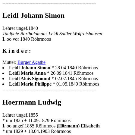
--------------------------------------------------------------
Leidl Johann Simon
Lehrer ungef.1840
Taufpate Bartholomäus Leidl Sattler Wolfratshausen
I.
oo vor 1840 Röhrmoos
K i n d e r :
Mutter:
Burger Agathe
Leidl Johann Simon
* 28.04.1840 Röhrmoos
Leidl Maria Anna
* 26.09.1841 Röhrmoos
Leidl Alois Sigmund
* 02.07.1845 Röhrmoos
Leidl Maria Philippe
* 01.05.1849 Röhrmoos
--------------------------------------------------------------
Hoermann Ludwig
Lehrer ungef.1855
* um 1825 + 11.09.1879 Röhrmoos
I.
oo ungef.1855 Röhrmoos
(Hörmann) Elisabeth
* um 1829 + 18.04.1903 Röhrmoos