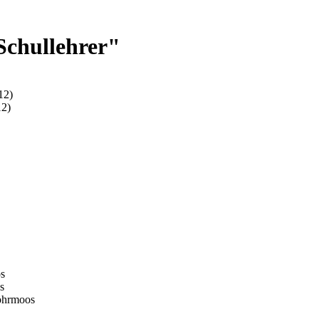
Schullehrer"
12)
12)
s
s
öhrmoos