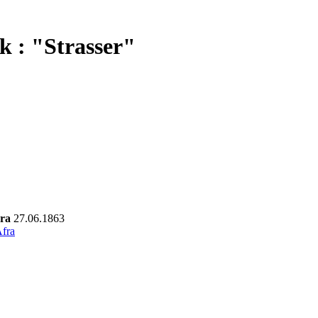
k : "Strasser"
ara
27.06.1863
Afra