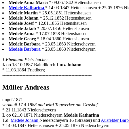
Medele Anna Maria
* 09.06.1842 Hettenshausen
Medele Katharina
* 14.03.1847 Hettenshausen + 25.05.1876 Nie
Medele Martin
* 25.05.1851 Hettenshausen
Medele Johann
* 25.12.1852 Hettenshausen
Medele Josef
* 12.01.1855 Hettenshausen
Medele Jakob
* 20.07.1856 Hettenshausen
Medele Anna
* 17.07.1858 Hettenshausen
Medele Georg
* 18.04.1860 Hettenshausen
Medele Barbara
* 23.05.1863 Niederscheyern
Medele Barbara
* 23.05.1863 Niederscheyern
1.Ehemann Pletschacher
I.
oo 18.10.1887 Baindlkirch
Lutz Johann
* 11.03.1864 Friedberg
--------------------------------------------------------------
Müller Andreas
ungef.1871
verkauft 17.4.1888 und wird Tagwerker am Grashof
* 21.11.1843 Niederscheyern
I.
oo 02.10.1871 Niederscheyern
Medele Katharina
T.d.
Medele Johann
Niederscheyern 16 (Strasser) und
Ausfelder Barb
* 14.03.1847 Hettenshausen + 25.05.1876 Niederscheyern