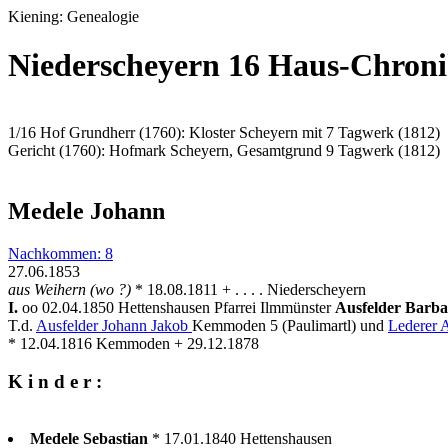
Kiening: Genealogie
Niederscheyern 16 Haus-Chroni
1/16 Hof Grundherr (1760): Kloster Scheyern mit 7 Tagwerk (1812)
Gericht (1760): Hofmark Scheyern, Gesamtgrund 9 Tagwerk (1812)
Medele Johann
Nachkommen: 8
27.06.1853
aus Weihern (wo ?)
* 18.08.1811 + . . . . Niederscheyern
I.
oo 02.04.1850 Hettenshausen Pfarrei Ilmmünster
Ausfelder Barb
T.d.
Ausfelder Johann Jakob
Kemmoden 5 (Paulimartl) und
Lederer 
* 12.04.1816 Kemmoden + 29.12.1878
K i n d e r :
Medele Sebastian
* 17.01.1840 Hettenshausen