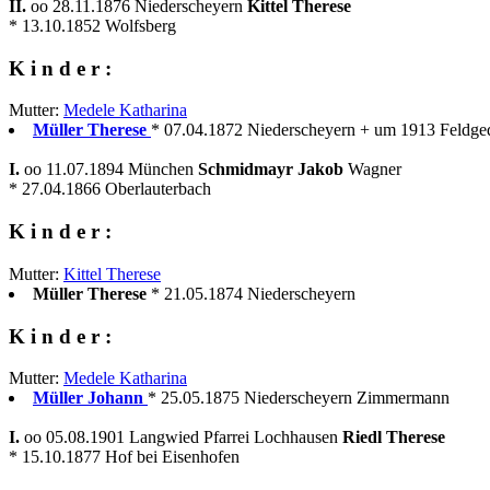
II.
oo 28.11.1876 Niederscheyern
Kittel Therese
* 13.10.1852 Wolfsberg
K i n d e r :
Mutter:
Medele Katharina
Müller Therese
* 07.04.1872 Niederscheyern + um 1913 Feldge
I.
oo 11.07.1894 München
Schmidmayr Jakob
Wagner
* 27.04.1866 Oberlauterbach
K i n d e r :
Mutter:
Kittel Therese
Müller Therese
* 21.05.1874 Niederscheyern
K i n d e r :
Mutter:
Medele Katharina
Müller Johann
* 25.05.1875 Niederscheyern Zimmermann
I.
oo 05.08.1901 Langwied Pfarrei Lochhausen
Riedl Therese
* 15.10.1877 Hof bei Eisenhofen