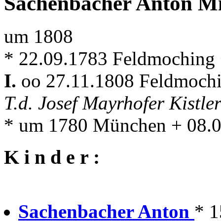
Sachenbacher Anton Mi
um 1808
* 22.09.1783 Feldmoching
I.
oo 27.11.1808 Feldmoch
T.d. Josef Mayrhofer Kistl
* um 1780 München + 08.0
K i n d e r :
Sachenbacher Anton
* 1