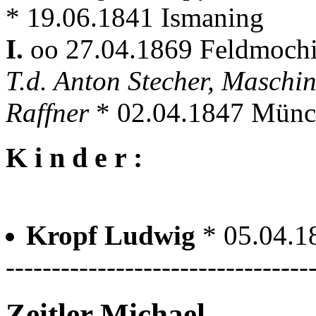
* 19.06.1841 Ismaning
I.
oo 27.04.1869 Feldmoch
T.d. Anton Stecher, Maschi
Raffner
* 02.04.1847 Mün
K i n d e r :
Kropf Ludwig
* 05.04.1
---------------------------------
Zeitler Michael