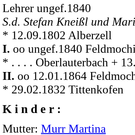
Lehrer ungef.1840
S.d. Stefan Kneißl und Mar
* 12.09.1802 Alberzell
I.
oo ungef.1840 Feldmoch
* . . . . Oberlauterbach + 
II.
oo 12.01.1864 Feldmoc
* 29.02.1832 Tittenkofen
K i n d e r :
Mutter:
Murr Martina