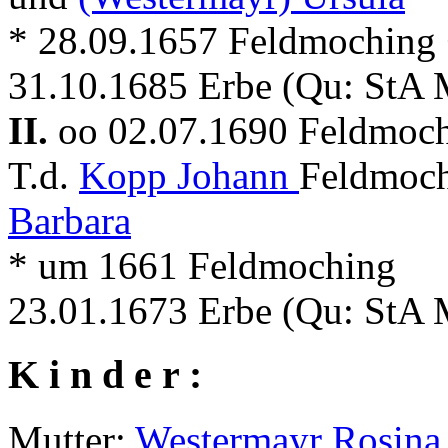
* 28.09.1657 Feldmoching
31.10.1685 Erbe (Qu: StA 
II.
oo 02.07.1690 Feldmoc
T.d.
Kopp Johann
Feldmoch
Barbara
* um 1661 Feldmoching
23.01.1673 Erbe (Qu: StA 
K i n d e r :
Mutter:
Westermayr Rosina