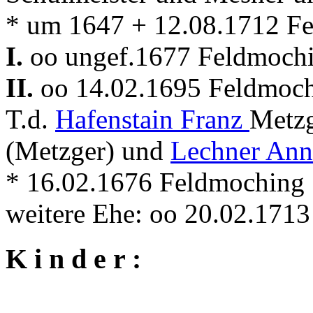
* um 1647 + 12.08.1712 F
I.
oo ungef.1677 Feldmoch
II.
oo 14.02.1695 Feldmoc
T.d.
Hafenstain Franz
Metzg
(Metzger) und
Lechner Ann
* 16.02.1676 Feldmoching
weitere Ehe: oo 20.02.171
K i n d e r :