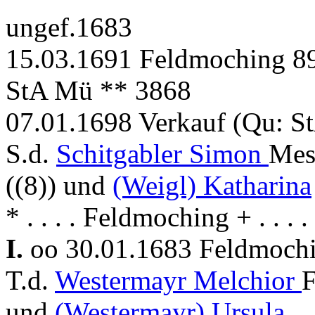
ungef.1683
15.03.1691 Feldmoching 89
StA Mü ** 3868
07.01.1698 Verkauf (Qu: S
S.d.
Schitgabler Simon
Mes
((8)) und
(Weigl) Katharina
* . . . . Feldmoching + . . .
I.
oo 30.01.1683 Feldmoch
T.d.
Westermayr Melchior
F
und
(Westermayr) Ursula