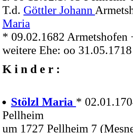
T.d.
Göttler Johann
Armetsh
Maria
* 09.02.1682 Armetshofen 
weitere Ehe: oo 31.05.171
K i n d e r :
Stölzl Maria
* 02.01.170
Pellheim
um 1727 Pellheim 7 (Mesne