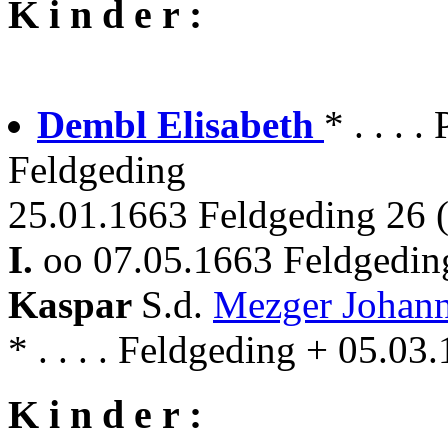
K i n d e r :
Dembl Elisabeth
* . . . 
Feldgeding
25.01.1663 Feldgeding 26 (
I.
oo 07.05.1663 Feldgedin
Kaspar
S.d.
Mezger Johan
* . . . . Feldgeding + 05.0
K i n d e r :