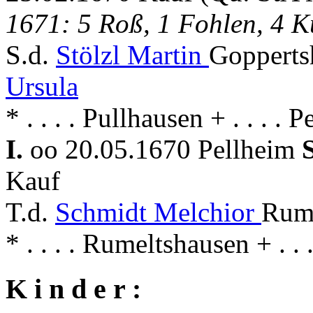
1671: 5 Roß, 1 Fohlen, 4 K
S.d.
Stölzl Martin
Gopperts
Ursula
* . . . . Pullhausen + . . . . 
I.
oo 20.05.1670 Pellheim
Kauf
T.d.
Schmidt Melchior
Rume
* . . . . Rumeltshausen + . . 
K i n d e r :