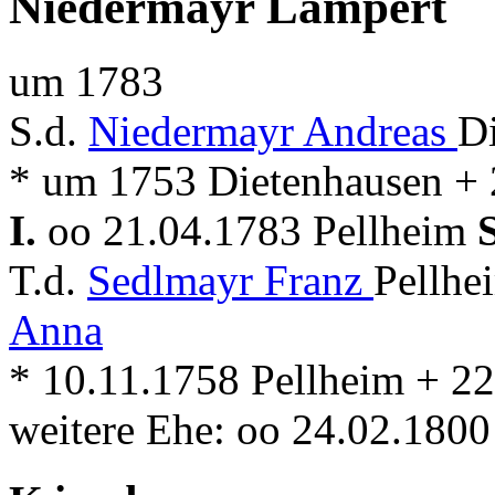
Niedermayr Lampert
um 1783
S.d.
Niedermayr Andreas
D
* um 1753 Dietenhausen + 
I.
oo 21.04.1783 Pellheim
T.d.
Sedlmayr Franz
Pellhe
Anna
* 10.11.1758 Pellheim + 2
weitere Ehe: oo 24.02.180