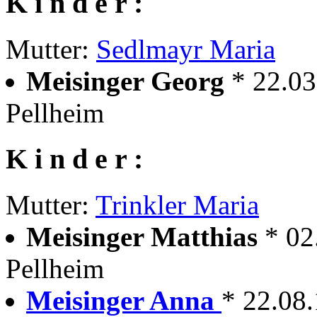
K i n d e r :
Mutter:
Sedlmayr Maria
Meisinger Georg
* 22.03
Pellheim
K i n d e r :
Mutter:
Trinkler Maria
Meisinger Matthias
* 02
Pellheim
Meisinger Anna
* 22.08