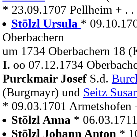
* 23.09.1707 Pellheim + . 
Stölzl Ursula
* 09.10.17
Oberbachern
um 1734 Oberbachern 18 (
I.
oo 07.12.1734 Oberbache
Purckmair Josef
S.d.
Burc
(Burgmayr) und
Seitz Susa
* 09.03.1701 Armetshofen 
Stölzl Anna
* 06.03.1711
Stölzl Johann Anton
* 1