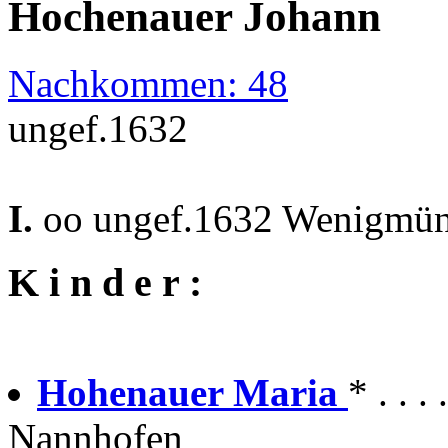
Hochenauer Johann
Nachkommen: 48
ungef.1632
I.
oo ungef.1632 Wenigmü
K i n d e r :
Hohenauer Maria
* . . 
Nannhofen