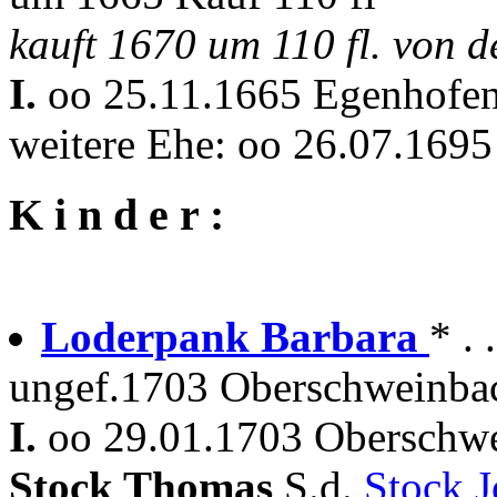
kauft 1670 um 110 fl. von 
I.
oo 25.11.1665 Egenhofe
weitere Ehe: oo 26.07.169
K i n d e r :
Loderpank Barbara
* . 
ungef.1703 Oberschweinbac
I.
oo 29.01.1703 Oberschwe
Stock Thomas
S.d.
Stock 