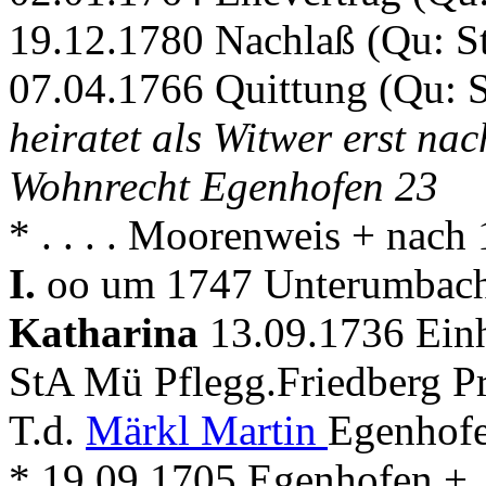
19.12.1780 Nachlaß (Qu: S
07.04.1766 Quittung (Qu: 
heiratet als Witwer erst na
Wohnrecht Egenhofen 23
* . . . . Moorenweis + nac
I.
oo um 1747 Unterumbach 
Katharina
13.09.1736 Einh
StA Mü Pflegg.Friedberg Pr
T.d.
Märkl Martin
Egenhofe
* 19.09.1705 Egenhofen + .