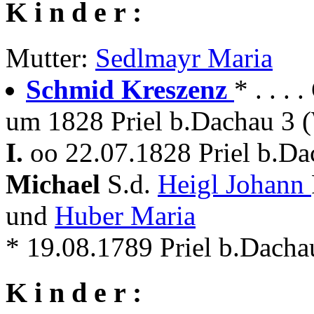
K i n d e r :
Mutter:
Sedlmayr Maria
Schmid Kreszenz
* . . .
um 1828 Priel b.Dachau 3 (
I.
oo 22.07.1828 Priel b.Da
Michael
S.d.
Heigl Johann
und
Huber Maria
* 19.08.1789 Priel b.Dacha
K i n d e r :