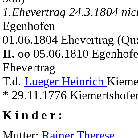
1.Ehevertrag 24.3.1804 nic
Egenhofen
01.06.1804 Ehevertrag (Qu
II.
oo 05.06.1810 Egenhof
Ehevertrag
T.d.
Lueger Heinrich
Kieme
* 29.11.1776 Kiemertshofen 
K i n d e r :
Mutter:
Rainer Therese