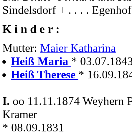
Sindelsdorf + . . . . Egenho
K i n d e r :
Mutter:
Maier Katharina
Heiß Maria
* 03.07.1843
Heiß Therese
* 16.09.18
I.
oo 11.11.1874 Weyhern P
Kramer
* 08.09.1831