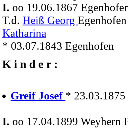
I.
oo 19.06.1867 Egenhofe
T.d.
Heiß Georg
Egenhofen
Katharina
* 03.07.1843 Egenhofen
K i n d e r :
Greif Josef
* 23.03.1875
I.
oo 17.04.1899 Weyhern 