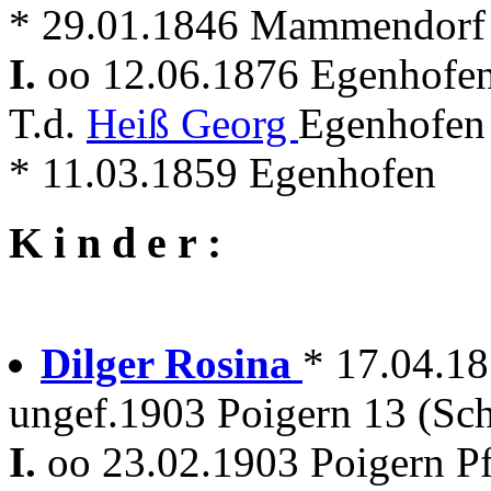
* 29.01.1846 Mammendorf
I.
oo 12.06.1876 Egenhofe
T.d.
Heiß Georg
Egenhofen
* 11.03.1859 Egenhofen
K i n d e r :
Dilger Rosina
* 17.04.1
ungef.1903 Poigern 13 (Sch
I.
oo 23.02.1903 Poigern P