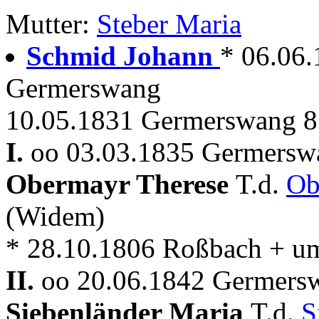
Mutter:
Steber Maria
Schmid Johann
* 06.06.
Germerswang
10.05.1831 Germerswang 8
I.
oo 03.03.1835 Germersw
Obermayr Therese
T.d.
Ob
(Widem)
* 28.10.1806 Roßbach + u
II.
oo 20.06.1842 Germers
Siebenländer Maria
T.d.
S