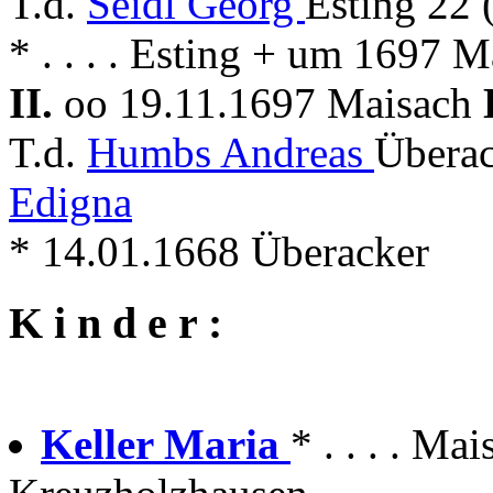
T.d.
Seidl Georg
Esting 22 
* . . . . Esting + um 1697 
II.
oo 19.11.1697 Maisach
T.d.
Humbs Andreas
Übera
Edigna
* 14.01.1668 Überacker
K i n d e r :
Keller Maria
* . . . . M