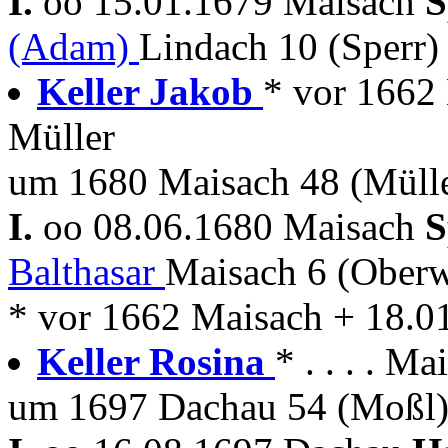
I.
oo 15.01.1679 Maisach
S
(Adam)
Lindach 10 (Sperr)
Keller Jakob
* vor 1662
Müller
um 1680 Maisach 48 (Mülle
I.
oo 08.06.1680 Maisach
S
Balthasar
Maisach 6 (Oberw
* vor 1662 Maisach + 18.0
Keller Rosina
* . . . . Ma
um 1697 Dachau 54 (Moßl