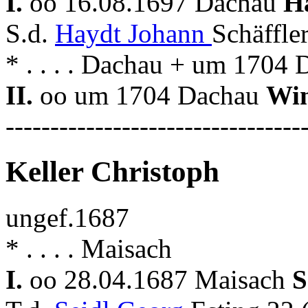
I.
oo 16.08.1697 Dachau
H
S.d.
Haydt Johann
Schäffle
* . . . . Dachau + um 1704
II.
oo um 1704 Dachau
Wi
---------------------------------
Keller Christoph
ungef.1687
* . . . . Maisach
I.
oo 28.04.1687 Maisach
S