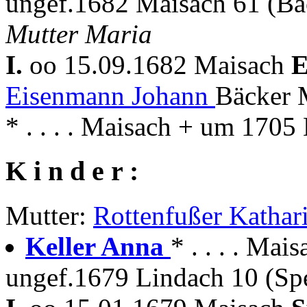
ungef.1682 Maisach 61 (Bä
Mutter Maria
I.
oo 15.09.1682 Maisach
E
Eisenmann Johann
Bäcker 
* . . . . Maisach + um 1705
K i n d e r :
Mutter:
Rottenfußer Kathar
Keller Anna
* . . . . Mais
ungef.1679 Lindach 10 (Spe