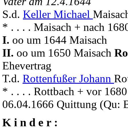
Vater am 12.4.1644
S.d.
Keller Michael
Maisach
* . . . . Maisach + nach 16
I.
oo um 1644 Maisach
II.
oo um 1650 Maisach
Ro
Ehevertrag
T.d.
Rottenfußer Johann
Ro
* . . . . Rottbach + vor 168
06.04.1666 Quittung (Qu:
K i n d e r :