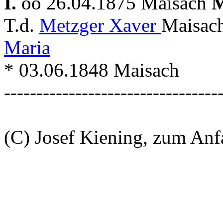
I.
oo 26.04.1875 Maisach
M
T.d.
Metzger Xaver
Maisac
Maria
* 03.06.1848 Maisach
---------------------------------
(C) Josef Kiening, zum An