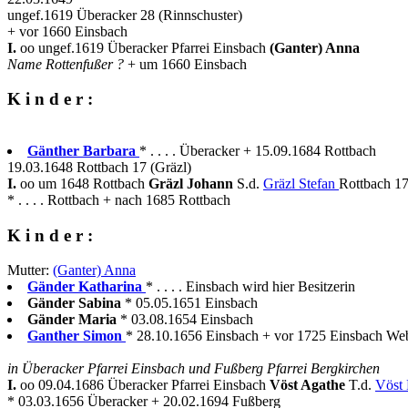
ungef.1619 Überacker 28 (Rinnschuster)
+ vor 1660 Einsbach
I.
oo ungef.1619 Überacker Pfarrei Einsbach
(Ganter) Anna
Name Rottenfußer ?
+ um 1660 Einsbach
K i n d e r :
Gänther Barbara
* . . . . Überacker + 15.09.1684 Rottbach
19.03.1648 Rottbach 17 (Gräzl)
I.
oo um 1648 Rottbach
Gräzl Johann
S.d.
Gräzl Stefan
Rottbach 17
* . . . . Rottbach + nach 1685 Rottbach
K i n d e r :
Mutter:
(Ganter) Anna
Gänder Katharina
* . . . . Einsbach wird hier Besitzerin
Gänder Sabina
* 05.05.1651 Einsbach
Gänder Maria
* 03.08.1654 Einsbach
Ganther Simon
* 28.10.1656 Einsbach + vor 1725 Einsbach We
in Überacker Pfarrei Einsbach und Fußberg Pfarrei Bergkirchen
I.
oo 09.04.1686 Überacker Pfarrei Einsbach
Vöst Agathe
T.d.
Vöst
* 03.03.1656 Überacker + 20.02.1694 Fußberg