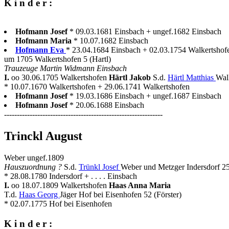
K i n d e r :
Hofmann Josef
* 09.03.1681 Einsbach + ungef.1682 Einsbach
Hofmann Maria
* 10.07.1682 Einsbach
Hofmann Eva
* 23.04.1684 Einsbach + 02.03.1754 Walkertshof
um 1705 Walkertshofen 5 (Hartl)
Trauzeuge Martin Widmann Einsbach
I.
oo 30.06.1705 Walkertshofen
Härtl Jakob
S.d.
Härtl Matthias
Wal
* 10.07.1670 Walkertshofen + 29.06.1741 Walkertshofen
Hofmann Josef
* 19.03.1686 Einsbach + ungef.1687 Einsbach
Hofmann Josef
* 20.06.1688 Einsbach
--------------------------------------------------------------
Trinckl August
Weber ungef.1809
Hauszuordnung ?
S.d.
Trünkl Josef
Weber und Metzger Indersdorf 25
* 28.08.1780 Indersdorf + . . . . Einsbach
I.
oo 18.07.1809 Walkertshofen
Haas Anna Maria
T.d.
Haas Georg
Jäger Hof bei Eisenhofen 52 (Förster)
* 02.07.1775 Hof bei Eisenhofen
K i n d e r :