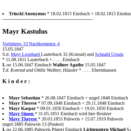
Trinckl Anonymus
* 18.02.1815 Einsbach + 18.02.1815 Einsba
--------------------------------------------------------------
Mayr Kastulus
Vorfahren: 33 Nachkommen: 4
15.05.1847
S.d.
Mayr Leonhard
Lauterbach 32 (Konrad) und
Schnabl Ursula
* 11.08.1811 Lauterbach + . . . . Einsbach
I.
oo 15.06.1847 Einsbach
Wallner Agathe
15.05.1847
T.d. Konrad und Ottilie Wallner, Häusler
* . . . . Ebertshausen
K i n d e r :
Mayr Sebastian
* 26.08.1847 Einsbach + ungef.1848 Einsbach
Mayr Therese
* 07.09.1848 Einsbach + 29.11.1848 Einsbach
Mayr Kaspar
* 09.01.1850 Einsbach + 19.01.1850 Einsbach
Mayr Simon
* 31.05.1851 Einsbach wird hier Besitzer
Mayr Therese
* 20.03.1853 Palsweis + 15.07.1919 Palsweis
ungef.1885 Palsweis 13 (Pauker)
I.
oo 22.06.1885 Palsweis Pfarrei Einsbach
Lichtenstern Michael
S.