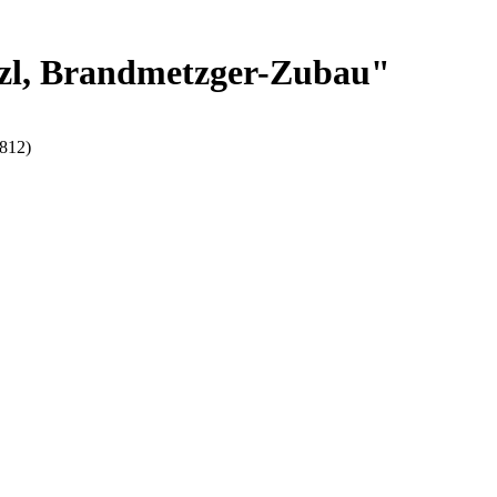
özl, Brandmetzger-Zubau"
1812)