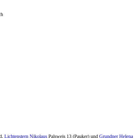
ch
d.
Lichtenstern Nikolaus
Palsweis 13 (Pauker) und
Grundner Helena