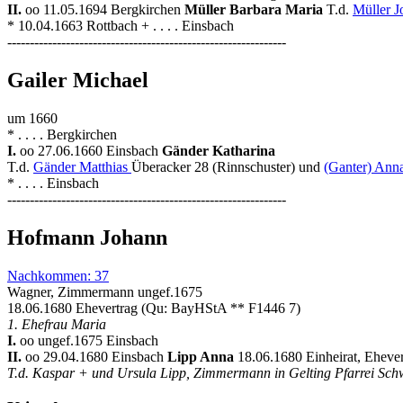
II.
oo 11.05.1694 Bergkirchen
Müller Barbara Maria
T.d.
Müller 
* 10.04.1663 Rottbach + . . . . Einsbach
--------------------------------------------------------------
Gailer Michael
um 1660
* . . . . Bergkirchen
I.
oo 27.06.1660 Einsbach
Gänder Katharina
T.d.
Gänder Matthias
Überacker 28 (Rinnschuster) und
(Ganter) Ann
* . . . . Einsbach
--------------------------------------------------------------
Hofmann Johann
Nachkommen: 37
Wagner, Zimmermann ungef.1675
18.06.1680 Ehevertrag (Qu: BayHStA ** F1446 7)
1. Ehefrau Maria
I.
oo ungef.1675 Einsbach
II.
oo 29.04.1680 Einsbach
Lipp Anna
18.06.1680 Einheirat, Eheve
T.d. Kaspar + und Ursula Lipp, Zimmermann in Gelting Pfarrei Sc