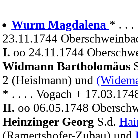
Wurm Magdalena
* . .
23.11.1744 Oberschweinbac
I.
oo 24.11.1744 Oberschwe
Widmann Bartholomäus
2 (Heislmann) und
(Widema
* . . . . Vogach + 17.03.1
II.
oo 06.05.1748 Oberschw
Heinzinger Georg
S.d.
Hai
(Ramertshofer-Zubau) und