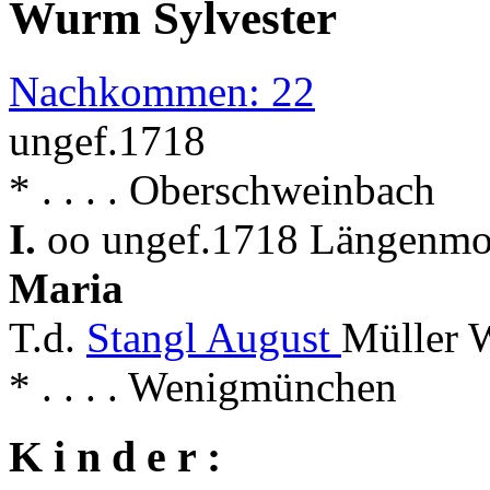
Wurm Sylvester
Nachkommen: 22
ungef.1718
* . . . . Oberschweinbach
I.
oo ungef.1718 Längenmoo
Maria
T.d.
Stangl August
Müller 
* . . . . Wenigmünchen
K i n d e r :