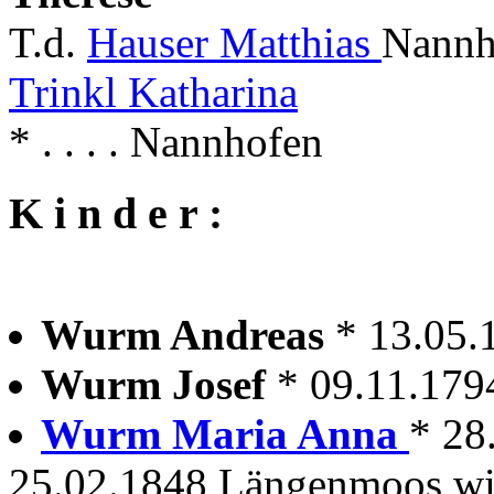
T.d.
Hauser Matthias
Nannh
Trinkl Katharina
* . . . . Nannhofen
K i n d e r :
Wurm Andreas
* 13.05
Wurm Josef
* 09.11.17
Wurm Maria Anna
* 28
25.02.1848 Längenmoos wir