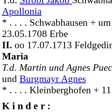
Apollonia
* . . . . Schwabhausen + u
23.05.1708 Erbe
II.
oo 17.07.1713 Feldgedin
Maria
T.d. Martin und Agnes Pue
und
Burgmayr Agnes
* . . . . Kleinberghofen + 
K i n d e r :