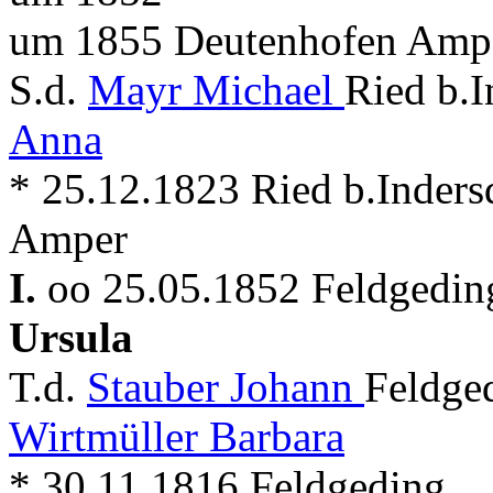
um 1855 Deutenhofen Ampe
S.d.
Mayr Michael
Ried b.I
Anna
* 25.12.1823 Ried b.Inder
Amper
I.
oo 25.05.1852 Feldgeding
Ursula
T.d.
Stauber Johann
Feldged
Wirtmüller Barbara
* 30.11.1816 Feldgeding