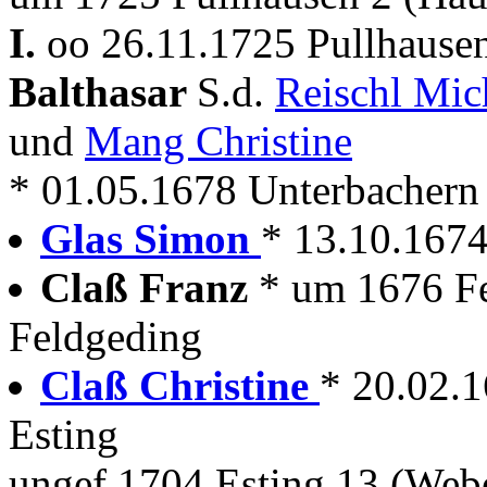
I.
oo 26.11.1725 Pullhausen
Balthasar
S.d.
Reischl Mic
und
Mang Christine
* 01.05.1678 Unterbachern
Glas Simon
* 13.10.1674
Claß Franz
* um 1676 F
Feldgeding
Claß Christine
* 20.02.
Esting
ungef.1704 Esting 13 (Web