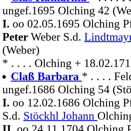
ungef.1695 Olching 42 (We
I.
oo 02.05.1695 Olching P
Peter
Weber S.d.
Lindtmay
(Weber)
* . . . . Olching + 18.02.17
Claß Barbara
* . . . . 
ungef.1686 Olching 54 (Stö
I.
oo 12.02.1686 Olching P
S.d.
Stöckhl Johann
Olchin
II.
oo 24.11.1704 Olching 