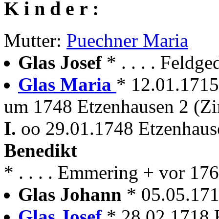
K i n d e r :
Mutter:
Puechner Maria
Glas Josef
* . . . . Feld
Glas Maria
* 12.01.1715
um 1748 Etzenhausen 2 (
I.
oo 29.01.1748 Etzenhaus
Benedikt
* . . . . Emmering + vor 17
Glas Johann
* 05.05.17
Glas Josef
* 28.02.1718 F