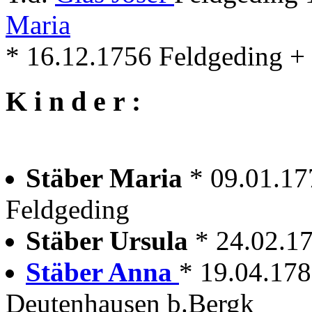
Maria
* 16.12.1756 Feldgeding +
K i n d e r :
Stäber Maria
* 09.01.17
Feldgeding
Stäber Ursula
* 24.02.1
Stäber Anna
* 19.04.178
Deutenhausen b.Bergk