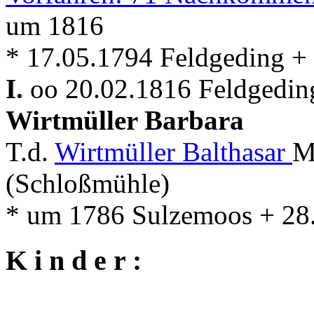
um 1816
* 17.05.1794 Feldgeding +
I.
oo 20.02.1816 Feldgeding
Wirtmüller Barbara
T.d.
Wirtmüller Balthasar
M
(Schloßmühle)
* um 1786 Sulzemoos + 28
K i n d e r :