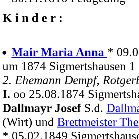
K i n d e r :
Mair Maria Anna
* 09.
um 1874 Sigmertshausen 1 
2. Ehemann Dempf, Rotgerb
I.
oo 25.08.1874 Sigmertsh
Dallmayr Josef
S.d.
Dallm
(Wirt) und
Brettmeister The
* 05.02.1849 Sigmertshaus