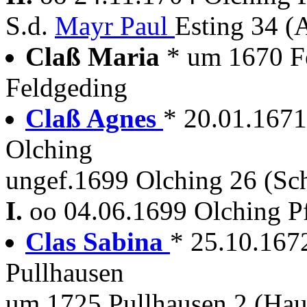
S.d.
Mayr Paul
Esting 34 (A
Claß Maria
* um 1670 F
Feldgeding
Claß Agnes
* 20.01.1671
Olching
ungef.1699 Olching 26 (Sc
I.
oo 04.06.1699 Olching P
Clas Sabina
* 25.10.167
Pullhausen
um 1725 Pullhausen 2 (Hau