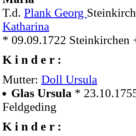
T.d.
Plank Georg
Steinkirc
Katharina
* 09.09.1722 Steinkirchen 
K i n d e r :
Mutter:
Doll Ursula
Glas Ursula
* 23.10.175
Feldgeding
K i n d e r :