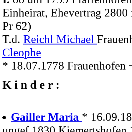
Einheirat, Ehevertrag 2800
Pr 62)
T.d.
Reichl Michael
Frauen
Cleophe
* 18.07.1778 Frauenhofen + 
K i n d e r :
Gailler Maria
* 16.09.18
ungef.1830 Kiemertshofen 