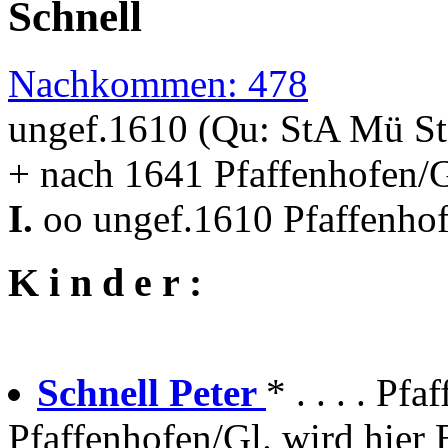
Schnell
Nachkommen: 478
ungef.1610 (Qu: StA Mü S
+ nach 1641 Pfaffenhofen/G
I.
oo ungef.1610 Pfaffenhof
K i n d e r :
Schnell Peter
* . . . . Pfa
Pfaffenhofen/Gl. wird hier 