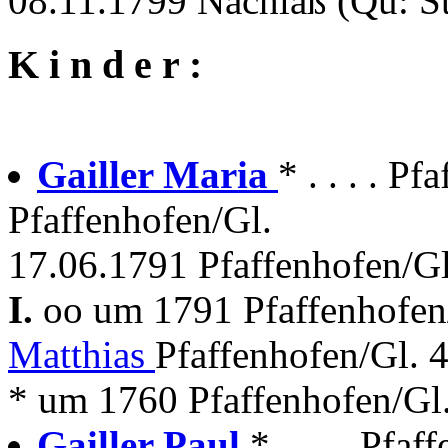
08.11.1799 Nachlaß (Qu: S
K i n d e r :
Gailler Maria
* . . . . Pf
Pfaffenhofen/Gl.
17.06.1791 Pfaffenhofen/Gl
I.
oo um 1791 Pfaffenhofen
Matthias
Pfaffenhofen/Gl. 
* um 1760 Pfaffenhofen/Gl. +
Gailler Paul
* . . . . Pfaf