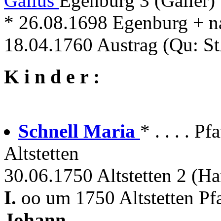
Gallus
Egenburg 3 (Galler)
* 26.08.1698 Egenburg + n
18.04.1760 Austrag (Qu: St
K i n d e r :
Schnell Maria
* . . . . 
Altstetten
30.06.1750 Altstetten 2 (Ha
I.
oo um 1750 Altstetten Pf
Johann