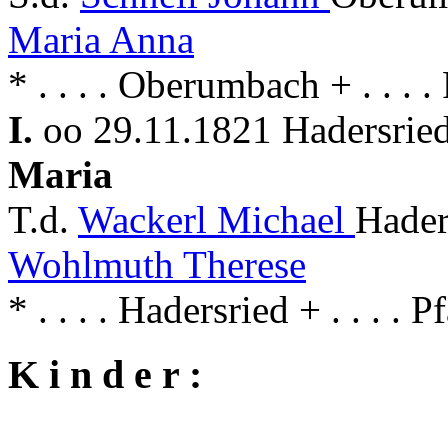
Maria Anna
* . . . . Oberumbach + . . . 
I.
oo 29.11.1821 Hadersried
Maria
T.d.
Wackerl Michael
Hader
Wohlmuth Therese
* . . . . Hadersried + . . . . 
K i n d e r :