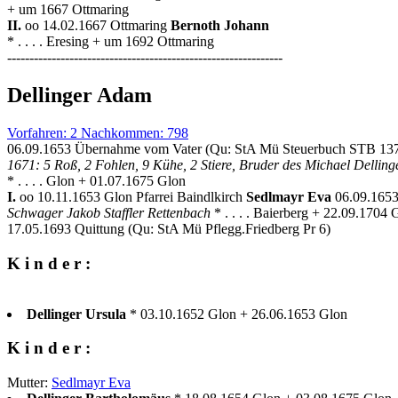
+ um 1667 Ottmaring
II.
oo 14.02.1667 Ottmaring
Bernoth Johann
* . . . . Eresing + um 1692 Ottmaring
--------------------------------------------------------------
Dellinger Adam
Vorfahren: 2 Nachkommen: 798
06.09.1653 Übernahme vom Vater (Qu: StA Mü Steuerbuch STB 13
1671: 5 Roß, 2 Fohlen, 9 Kühe, 2 Stiere, Bruder des Michael Delling
* . . . . Glon + 01.07.1675 Glon
I.
oo 10.11.1653 Glon Pfarrei Baindlkirch
Sedlmayr Eva
06.09.165
Schwager Jakob Staffler Rettenbach
* . . . . Baierberg + 22.09.1704 
17.05.1693 Quittung (Qu: StA Mü Pflegg.Friedberg Pr 6)
K i n d e r :
Dellinger Ursula
* 03.10.1652 Glon + 26.06.1653 Glon
K i n d e r :
Mutter:
Sedlmayr Eva