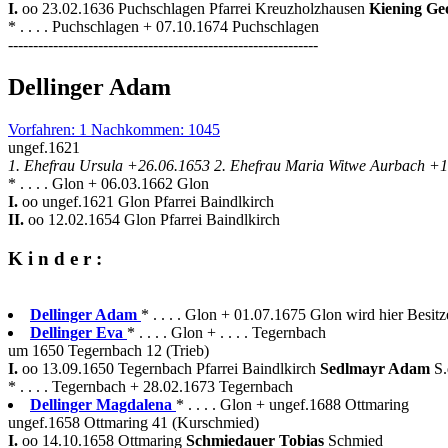
I.
oo 23.02.1636 Puchschlagen Pfarrei Kreuzholzhausen
Kiening G
* . . . . Puchschlagen + 07.10.1674 Puchschlagen
--------------------------------------------------------------
Dellinger Adam
Vorfahren: 1 Nachkommen: 1045
ungef.1621
1. Ehefrau Ursula +26.06.1653 2. Ehefrau Maria Witwe Aurbach +1
* . . . . Glon + 06.03.1662 Glon
I.
oo ungef.1621 Glon Pfarrei Baindlkirch
II.
oo 12.02.1654 Glon Pfarrei Baindlkirch
K i n d e r :
Dellinger Adam
* . . . . Glon + 01.07.1675 Glon wird hier Besitz
Dellinger Eva
* . . . . Glon + . . . . Tegernbach
um 1650 Tegernbach 12 (Trieb)
I.
oo 13.09.1650 Tegernbach Pfarrei Baindlkirch
Sedlmayr Adam
S
* . . . . Tegernbach + 28.02.1673 Tegernbach
Dellinger Magdalena
* . . . . Glon + ungef.1688 Ottmaring
ungef.1658 Ottmaring 41 (Kurschmied)
I.
oo 14.10.1658 Ottmaring
Schmiedauer Tobias
Schmied