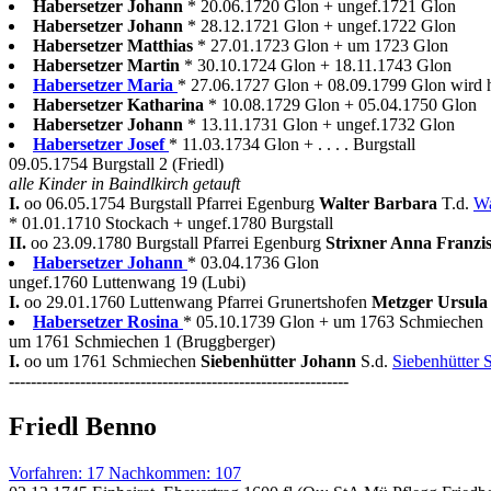
Habersetzer Johann
* 20.06.1720 Glon + ungef.1721 Glon
Habersetzer Johann
* 28.12.1721 Glon + ungef.1722 Glon
Habersetzer Matthias
* 27.01.1723 Glon + um 1723 Glon
Habersetzer Martin
* 30.10.1724 Glon + 18.11.1743 Glon
Habersetzer Maria
* 27.06.1727 Glon + 08.09.1799 Glon wird h
Habersetzer Katharina
* 10.08.1729 Glon + 05.04.1750 Glon
Habersetzer Johann
* 13.11.1731 Glon + ungef.1732 Glon
Habersetzer Josef
* 11.03.1734 Glon + . . . . Burgstall
09.05.1754 Burgstall 2 (Friedl)
alle Kinder in Baindlkirch getauft
I.
oo 06.05.1754 Burgstall Pfarrei Egenburg
Walter Barbara
T.d.
Wa
* 01.01.1710 Stockach + ungef.1780 Burgstall
II.
oo 23.09.1780 Burgstall Pfarrei Egenburg
Strixner Anna Franzi
Habersetzer Johann
* 03.04.1736 Glon
ungef.1760 Luttenwang 19 (Lubi)
I.
oo 29.01.1760 Luttenwang Pfarrei Grunertshofen
Metzger Ursula
Habersetzer Rosina
* 05.10.1739 Glon + um 1763 Schmiechen
um 1761 Schmiechen 1 (Bruggberger)
I.
oo um 1761 Schmiechen
Siebenhütter Johann
S.d.
Siebenhütter
--------------------------------------------------------------
Friedl Benno
Vorfahren: 17 Nachkommen: 107