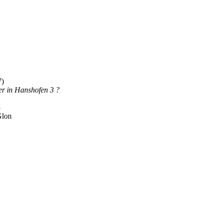
7)
er in Hanshofen 3 ?
3
Glon