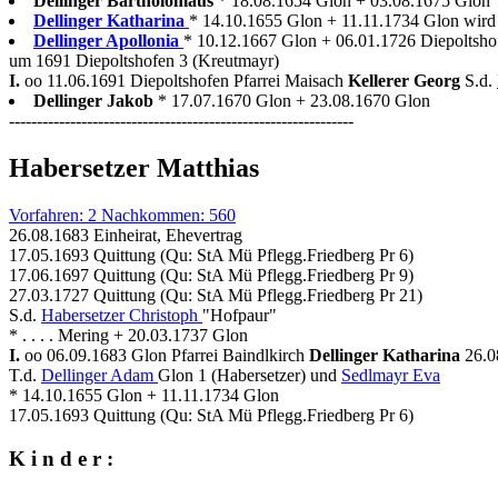
Dellinger Bartholomäus
* 18.08.1654 Glon + 03.08.1675 Glon
Dellinger Katharina
* 14.10.1655 Glon + 11.11.1734 Glon wird 
Dellinger Apollonia
* 10.12.1667 Glon + 06.01.1726 Diepoltsho
um 1691 Diepoltshofen 3 (Kreutmayr)
I.
oo 11.06.1691 Diepoltshofen Pfarrei Maisach
Kellerer Georg
S.d.
Dellinger Jakob
* 17.07.1670 Glon + 23.08.1670 Glon
--------------------------------------------------------------
Habersetzer Matthias
Vorfahren: 2 Nachkommen: 560
26.08.1683 Einheirat, Ehevertrag
17.05.1693 Quittung (Qu: StA Mü Pflegg.Friedberg Pr 6)
17.06.1697 Quittung (Qu: StA Mü Pflegg.Friedberg Pr 9)
27.03.1727 Quittung (Qu: StA Mü Pflegg.Friedberg Pr 21)
S.d.
Habersetzer Christoph
"Hofpaur"
* . . . . Mering + 20.03.1737 Glon
I.
oo 06.09.1683 Glon Pfarrei Baindlkirch
Dellinger Katharina
26.0
T.d.
Dellinger Adam
Glon 1 (Habersetzer) und
Sedlmayr Eva
* 14.10.1655 Glon + 11.11.1734 Glon
17.05.1693 Quittung (Qu: StA Mü Pflegg.Friedberg Pr 6)
K i n d e r :