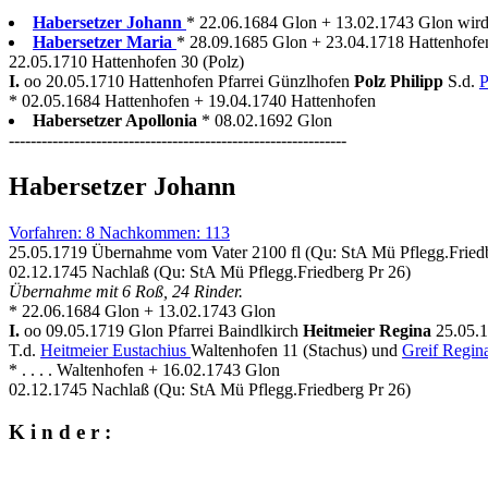
Habersetzer Johann
* 22.06.1684 Glon + 13.02.1743 Glon wird 
Habersetzer Maria
* 28.09.1685 Glon + 23.04.1718 Hattenhofe
22.05.1710 Hattenhofen 30 (Polz)
I.
oo 20.05.1710 Hattenhofen Pfarrei Günzlhofen
Polz Philipp
S.d.
P
* 02.05.1684 Hattenhofen + 19.04.1740 Hattenhofen
Habersetzer Apollonia
* 08.02.1692 Glon
--------------------------------------------------------------
Habersetzer Johann
Vorfahren: 8 Nachkommen: 113
25.05.1719 Übernahme vom Vater 2100 fl (Qu: StA Mü Pflegg.Friedb
02.12.1745 Nachlaß (Qu: StA Mü Pflegg.Friedberg Pr 26)
Übernahme mit 6 Roß, 24 Rinder.
* 22.06.1684 Glon + 13.02.1743 Glon
I.
oo 09.05.1719 Glon Pfarrei Baindlkirch
Heitmeier Regina
25.05.1
T.d.
Heitmeier Eustachius
Waltenhofen 11 (Stachus) und
Greif Regin
* . . . . Waltenhofen + 16.02.1743 Glon
02.12.1745 Nachlaß (Qu: StA Mü Pflegg.Friedberg Pr 26)
K i n d e r :