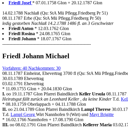
Friedl Josef
* 07.01.1758 Glon + 20.12.1787 Glon
14.02.1788 Nachlaß (Qu: StA Mü Pflegg.Friedberg Pr 51)
08.11.1787 Erbe (Qu: StA Mü Pflegg.Friedberg Pr 50)
ledig gestorben Nachlaß 14.2.1788 1486 fl. an 3 Geschwister
Friedl Anton
* 12.03.1762 Glon
Friedl Rosina
* 24.08.1765 Glon
Friedl Johann
* 18.07.1767 Glon
--------------------------------------------------------------
Friedl Johann Michael
Vorfahren: 40 Nachkommen: 30
08.11.1787 Einheirat, Ehevertrag 3700 fl (Qu: StA Mü Pflegg.Friedbe
30.03.1789 Ehevertrag
03.02.1791 Ehevertrag
* 11.09.1755 Glon + 20.04.1830 Glon
I.
oo 19.11.1787 Glon Pfarrei Baindlkirch
Keller Ursula
08.11.1787 
Heiratsgut fällt zurück an Leonhard Keller , da keine Kinder
T.d.
Kel
* 08.10.1759 Oberlappach + 04.11.1788 Glon
II.
oo 21.04.1789 Glon Pfarrei Baindlkirch
Lampl Therese
30.03.17
T.d.
Lampl Georg
Wirt Nannhofen 9 (Wirt) und
Mayr Brigitte
* 16.02.1766 Nannhofen + 17.08.1790 Glon
III.
oo 08.02.1791 Glon Pfarrei Baindlkirch
Kellerer Maria
03.02.17