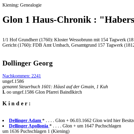
Kiening: Genealogie
Glon 1 Haus-Chronik : "Habers
1/1 Hof Grundherr (1760): Kloster Wessobrunn mit 154 Tagwerk (18
Gericht (1760): FDB Amt Umbach, Gesamtgrund 157 Tagwerk (181
Dollinger Georg
Nachkommen: 2241
ungef.1586
genannt Steuerbuch 1601: Häusl auf der Gmain, 1 Kuh
I.
oo ungef.1586 Glon Pfarrei Baindlkirch
K i n d e r :
Dellinger Adam
* . . . . Glon + 06.03.1662 Glon wird hier Besitz
Dellinger Apollonia
* . . . . Glon + um 1647 Puchschlagen
um 1636 Puchschlagen 1 (Kiening)