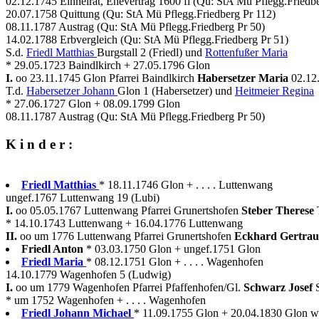
02.12.1745 Einheirat, Ehevertrag 1600 fl (Qu: StA Mü Pflegg.Friedbe
20.07.1758 Quittung (Qu: StA Mü Pflegg.Friedberg Pr 112)
08.11.1787 Austrag (Qu: StA Mü Pflegg.Friedberg Pr 50)
14.02.1788 Erbvergleich (Qu: StA Mü Pflegg.Friedberg Pr 51)
S.d.
Friedl Matthias
Burgstall 2 (Friedl) und
Rottenfußer Maria
* 29.05.1723 Baindlkirch + 27.05.1796 Glon
I.
oo 23.11.1745 Glon Pfarrei Baindlkirch
Habersetzer Maria
02.12
T.d.
Habersetzer Johann
Glon 1 (Habersetzer) und
Heitmeier Regina
* 27.06.1727 Glon + 08.09.1799 Glon
08.11.1787 Austrag (Qu: StA Mü Pflegg.Friedberg Pr 50)
K i n d e r :
Friedl Matthias
* 18.11.1746 Glon + . . . . Luttenwang
ungef.1767 Luttenwang 19 (Lubi)
I.
oo 05.05.1767 Luttenwang Pfarrei Grunertshofen
Steber Therese
* 14.10.1743 Luttenwang + 16.04.1776 Luttenwang
II.
oo um 1776 Luttenwang Pfarrei Grunertshofen
Eckhard Gertra
Friedl Anton
* 03.03.1750 Glon + ungef.1751 Glon
Friedl Maria
* 08.12.1751 Glon + . . . . Wagenhofen
14.10.1779 Wagenhofen 5 (Ludwig)
I.
oo um 1779 Wagenhofen Pfarrei Pfaffenhofen/Gl.
Schwarz Josef
* um 1752 Wagenhofen + . . . . Wagenhofen
Friedl Johann Michael
* 11.09.1755 Glon + 20.04.1830 Glon wir