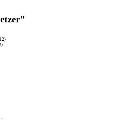
etzer"
12)
2)
er