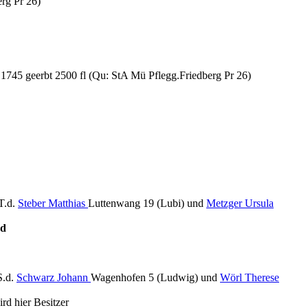
rg Pr 26)
.1745 geerbt 2500 fl (Qu: StA Mü Pflegg.Friedberg Pr 26)
T.d.
Steber Matthias
Luttenwang 19 (Lubi) und
Metzger Ursula
ud
S.d.
Schwarz Johann
Wagenhofen 5 (Ludwig) und
Wörl Therese
d hier Besitzer