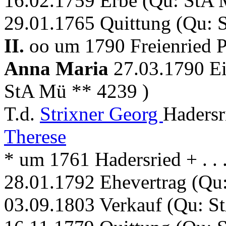
16.02.1759 Erbe (Qu: StA 
29.01.1765 Quittung (Qu: 
II.
oo um 1790 Freienried P
Anna Maria
27.03.1790 Ei
StA Mü ** 4239 )
T.d.
Strixner Georg
Hadersr
Therese
* um 1761 Hadersried + . . .
28.01.1792 Ehevertrag (Qu
03.09.1803 Verkauf (Qu: S