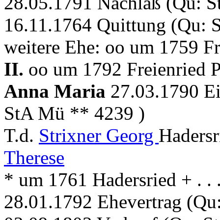
28.05.1791 Nachlaß (Qu: S
16.11.1764 Quittung (Qu: 
weitere Ehe: oo um 1759 F
II.
oo um 1792 Freienried P
Anna Maria
27.03.1790 Ei
StA Mü ** 4239 )
T.d.
Strixner Georg
Hadersr
Therese
* um 1761 Hadersried + . . .
28.01.1792 Ehevertrag (Qu