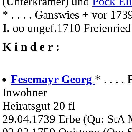
(Unterkramer) und
Pöck Eli
* . . . . Ganswies + vor 173
I.
oo ungef.1710 Freienried
K i n d e r :
Fesemayr Georg
* . . . .
Inwohner
Heiratsgut 20 fl
29.04.1739 Erbe (Qu: StA 