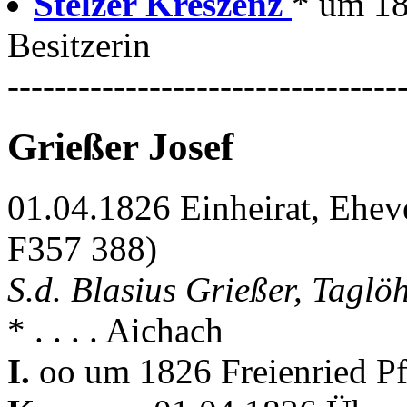
Stelzer Kreszenz
* um 18
Besitzerin
---------------------------------
Grießer Josef
01.04.1826 Einheirat, Ehev
F357 388)
S.d. Blasius Grießer, Taglö
* . . . . Aichach
I.
oo um 1826 Freienried Pf