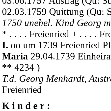
03.06.1757 Austrag (Qu: S
02.03.1759 Quittung (Qu: 
1750 unehel. Kind Georg m
* . . . . Freienried + . . . . F
I.
oo um 1739 Freienried Pf
Maria
29.04.1739 Einheira
** 4234 )
T.d. Georg Menhardt, Aust
Freienried
K i n d e r :