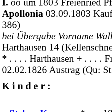
I.
oo um 1803 Freienried Pf
Apollonia
03.09.1803 Kauf
386)
bei Übergabe Vorname Wal
Harthausen 14 (Kellenschn
* . . . . Harthausen + . . . . 
02.02.1826 Austrag (Qu: S
K i n d e r :