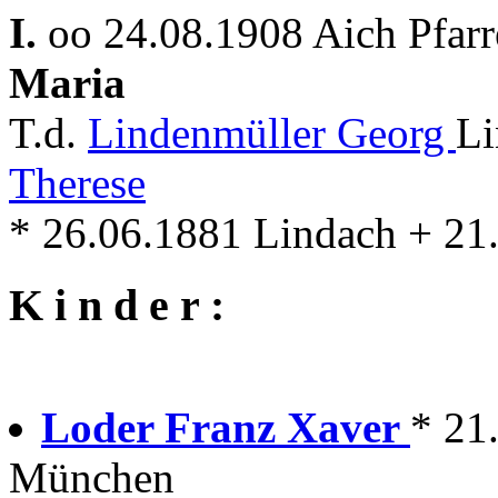
I.
oo 24.08.1908 Aich Pfar
Maria
T.d.
Lindenmüller Georg
Li
Therese
* 26.06.1881 Lindach + 21
K i n d e r :
Loder Franz Xaver
* 21
München