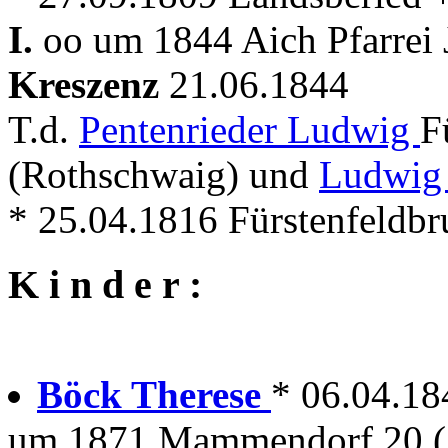
I.
oo um 1844 Aich Pfarrei
Kreszenz
21.06.1844
T.d.
Pentenrieder Ludwig
F
(Rothschwaig) und
Ludwig 
* 25.04.1816 Fürstenfeldbruc
K i n d e r :
Böck Therese
* 06.04.18
um 1871 Mammendorf 20 (A