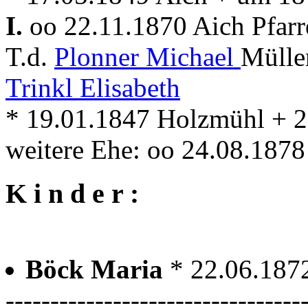
I.
oo 22.11.1870 Aich Pfar
T.d.
Plonner Michael
Mülle
Trinkl Elisabeth
* 19.01.1847 Holzmühl + 2
weitere Ehe: oo 24.08.187
K i n d e r :
Böck Maria
* 22.06.187
---------------------------------