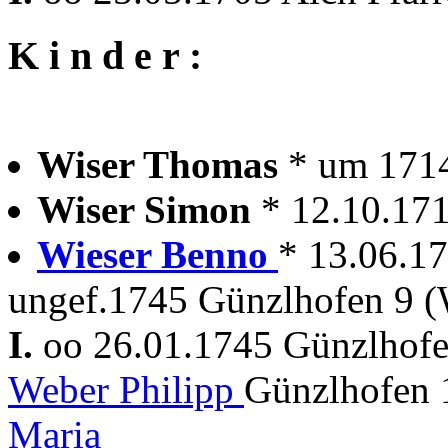
K i n d e r :
Wiser Thomas
* um 1714
Wiser Simon
* 12.10.17
Wieser Benno
* 13.06.17
ungef.1745 Günzlhofen 9 
I.
oo 26.01.1745 Günzlhof
Weber Philipp
Günzlhofen 
Maria