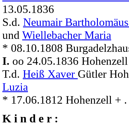
13.05.1836
S.d.
Neumair Bartholomäu
und
Wiellebacher Maria
* 08.10.1808 Burgadelzhause
I.
oo 24.05.1836 Hohenzel
T.d.
Heiß Xaver
Gütler Hoh
Luzia
* 17.06.1812 Hohenzell + . 
K i n d e r :