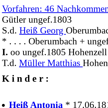
Vorfahren: 46 Nachkommen
Gütler ungef.1803
S.d.
Heiß Georg
Oberumbach
* . . . . Oberumbach + ung
I.
oo ungef.1805 Hohenzel
T.d.
Müller Matthias
Hohenz
K i n d e r :
Heiß Antonia
* 17.06.181