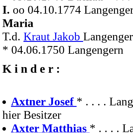
I.
oo 04.10.1774 Langengern
Maria
T.d.
Kraut Jakob
Langenger
* 04.06.1750 Langengern
K i n d e r :
Axtner Josef
* . . . . Lan
hier Besitzer
Axter Matthias
* . . . . 