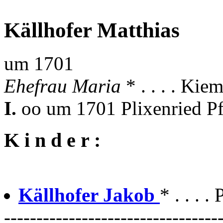
Källhofer Matthias
um 1701
Ehefrau Maria
* . . . . Kie
I.
oo um 1701 Plixenried Pf
K i n d e r :
Källhofer Jakob
* . . . 
---------------------------------