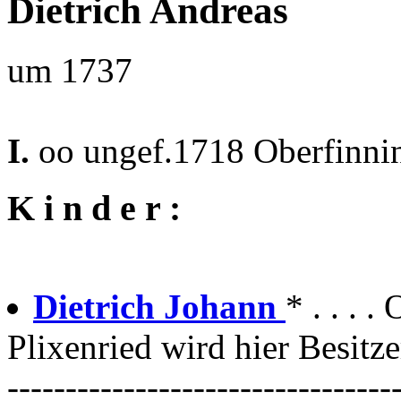
Dietrich Andreas
um 1737
I.
oo ungef.1718 Oberfinni
K i n d e r :
Dietrich Johann
* . . . 
Plixenried wird hier Besitze
---------------------------------