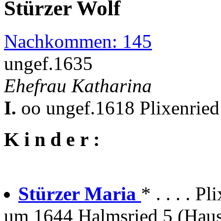
Stürzer Wolf
Nachkommen: 145
ungef.1635
Ehefrau Katharina
I.
oo ungef.1618 Plixenried
K i n d e r :
Stürzer Maria
* . . . . P
um 1644 Halmsried 5 (Haus