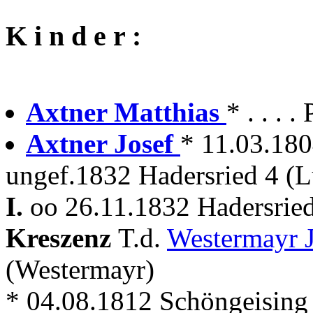
K i n d e r :
Axtner Matthias
* . . . 
Axtner Josef
* 11.03.180
ungef.1832 Hadersried 4 (
I.
oo 26.11.1832 Hadersrie
Kreszenz
T.d.
Westermayr 
(Westermayr)
* 04.08.1812 Schöngeising