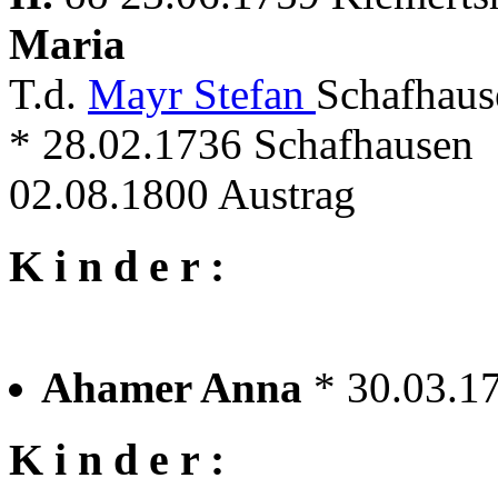
Maria
T.d.
Mayr Stefan
Schafhaus
* 28.02.1736 Schafhausen
02.08.1800 Austrag
K i n d e r :
Ahamer Anna
* 30.03.1
K i n d e r :