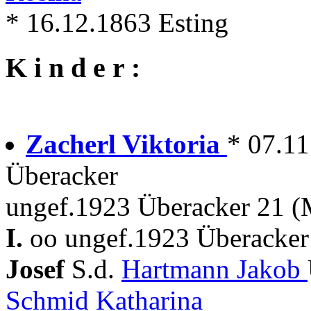
* 16.12.1863 Esting
K i n d e r :
Zacherl Viktoria
* 07.11
Überacker
ungef.1923 Überacker 21 (
I.
oo ungef.1923 Überacker
Josef
S.d.
Hartmann Jakob
Schmid Katharina