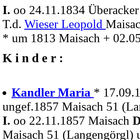
I.
oo 24.11.1834 Überacker 
T.d.
Wieser Leopold
Maisa
* um 1813 Maisach + 02.0
K i n d e r :
Kandler Maria
* 17.09.
ungef.1857 Maisach 51 (La
I.
oo 22.11.1857 Maisach
D
Maisach 51 (Langengörgl)