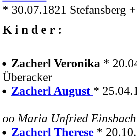
* 30.07.1821 Stefansberg 
K i n d e r :
Zacherl Veronika
* 20.0
Überacker
Zacherl August
* 25.04.
oo Maria Unfried Einsbach
Zacherl Therese
* 20.10