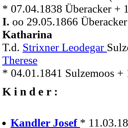
* 07.04.1838 Überacker + 
I.
oo 29.05.1866 Überacker 
Katharina
T.d.
Strixner Leodegar
Sulz
Therese
* 04.01.1841 Sulzemoos + 
K i n d e r :
Kandler Josef
* 11.03.1