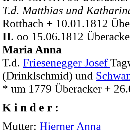
T.d. Matthias und Kathari
Rottbach + 10.01.1812 Übe
II.
oo 15.06.1812 Überacker
Maria Anna
T.d.
Friesenegger Josef
Tag
(Drinklschmid) und
Schwan
* um 1779 Überacker + 26.
K i n d e r :
Mutter:
Hierner Anna