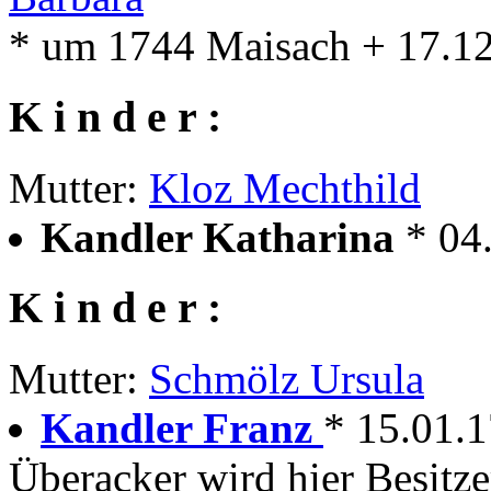
* um 1744 Maisach + 17.1
K i n d e r :
Mutter:
Kloz Mechthild
Kandler Katharina
* 04
K i n d e r :
Mutter:
Schmölz Ursula
Kandler Franz
* 15.01.
Überacker wird hier Besitze