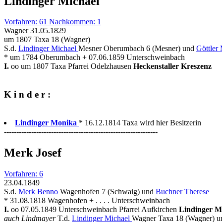
Lindinger Michael
Vorfahren: 61 Nachkommen: 1
Wagner 31.05.1829
um 1807 Taxa 18 (Wagner)
S.d.
Lindinger Michael
Mesner Oberumbach 6 (Mesner) und
Göttler
* um 1784 Oberumbach + 07.06.1859 Unterschweinbach
I.
oo um 1807 Taxa Pfarrei Odelzhausen
Heckenstaller Kreszenz
K i n d e r :
Lindinger Monika
* 16.12.1814 Taxa wird hier Besitzerin
--------------------------------------------------------------
Merk Josef
Vorfahren: 6
23.04.1849
S.d.
Merk Benno
Wagenhofen 7 (Schwaig) und
Buchner Therese
* 31.08.1818 Wagenhofen + . . . . Unterschweinbach
I.
oo 07.05.1849 Unterschweinbach Pfarrei Aufkirchen
Lindinger 
auch Lindmayer
T.d.
Lindinger Michael
Wagner Taxa 18 (Wagner) 