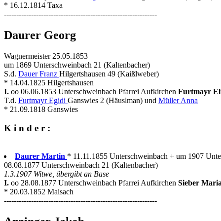
* 16.12.1814 Taxa
--------------------------------------------------------------
Daurer Georg
Wagnermeister 25.05.1853
um 1869 Unterschweinbach 21 (Kaltenbacher)
S.d.
Dauer Franz
Hilgertshausen 49 (Kaißlweber)
* 14.04.1825 Hilgertshausen
I.
oo 06.06.1853 Unterschweinbach Pfarrei Aufkirchen
Furtmayr El
T.d.
Furtmayr Egidi
Ganswies 2 (Häuslman) und
Müller Anna
* 21.09.1818 Ganswies
K i n d e r :
Daurer Martin
* 11.11.1855 Unterschweinbach + um 1907 Unt
08.08.1877 Unterschweinbach 21 (Kaltenbacher)
1.3.1907 Witwe, übergibt an Base
I.
oo 28.08.1877 Unterschweinbach Pfarrei Aufkirchen
Sieber Mari
* 20.03.1852 Maisach
--------------------------------------------------------------