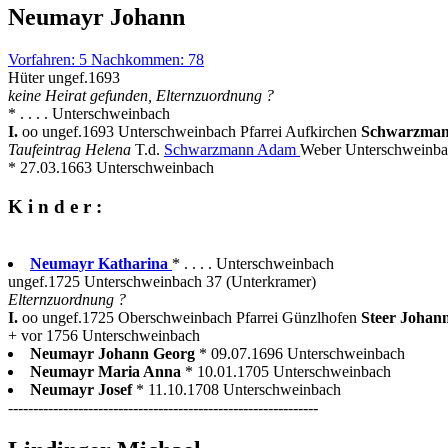
Neumayr Johann
Vorfahren: 5 Nachkommen: 78
Hüter ungef.1693
keine Heirat gefunden, Elternzuordnung ?
* . . . . Unterschweinbach
I.
oo ungef.1693 Unterschweinbach Pfarrei Aufkirchen
Schwarzman
Taufeintrag Helena
T.d.
Schwarzmann Adam
Weber Unterschweinb
* 27.03.1663 Unterschweinbach
K i n d e r :
Neumayr Katharina
* . . . . Unterschweinbach
ungef.1725 Unterschweinbach 37 (Unterkramer)
Elternzuordnung ?
I.
oo ungef.1725 Oberschweinbach Pfarrei Günzlhofen
Steer Johan
+ vor 1756 Unterschweinbach
Neumayr Johann Georg
* 09.07.1696 Unterschweinbach
Neumayr Maria Anna
* 10.01.1705 Unterschweinbach
Neumayr Josef
* 11.10.1708 Unterschweinbach
--------------------------------------------------------------