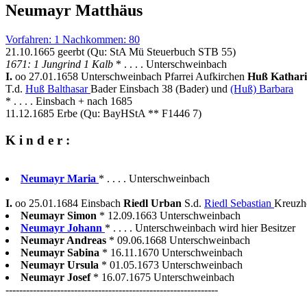
Neumayr Matthäus
Vorfahren: 1 Nachkommen: 80
21.10.1665 geerbt (Qu: StA Mü Steuerbuch STB 55)
1671: 1 Jungrind 1 Kalb
* . . . . Unterschweinbach
I.
oo 27.01.1658 Unterschweinbach Pfarrei Aufkirchen
Huß Kathar
T.d.
Huß Balthasar
Bader Einsbach 38 (Bader) und
(Huß) Barbara
* . . . . Einsbach + nach 1685
11.12.1685 Erbe (Qu: BayHStA ** F1446 7)
K i n d e r :
Neumayr Maria
* . . . . Unterschweinbach
I.
oo 25.01.1684 Einsbach
Riedl Urban
S.d.
Riedl Sebastian
Kreuzh
Neumayr Simon
* 12.09.1663 Unterschweinbach
Neumayr Johann
* . . . . Unterschweinbach wird hier Besitzer
Neumayr Andreas
* 09.06.1668 Unterschweinbach
Neumayr Sabina
* 16.11.1670 Unterschweinbach
Neumayr Ursula
* 01.05.1673 Unterschweinbach
Neumayr Josef
* 16.07.1675 Unterschweinbach
--------------------------------------------------------------