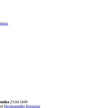
 Maria
Monika
23.04.1849
und
Heckenstaller Kreszenz