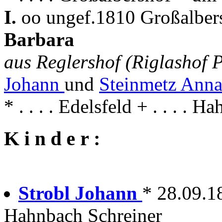
I.
oo ungef.1810 Großalber
Barbara
aus Reglershof (Riglashof P
Johann
und
Steinmetz Anna
* . . . . Edelsfeld + . . . . H
K i n d e r :
Strobl Johann
* 28.09.1
Hahnbach Schreiner