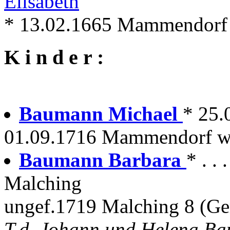
Elisabeth
* 13.02.1665 Mammendorf
K i n d e r :
Baumann Michael
* 25
01.09.1716 Mammendorf wir
Baumann Barbara
* . .
Malching
ungef.1719 Malching 8 (G
T.d. Johann und Helena B