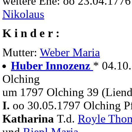
weitere Ehe: oo 23.04.177
Nikolaus
K i n d e r :
Mutter:
Weber Maria
Huber Innozenz
* 04.10
Olching
um 1797 Olching 39 (Liend
I.
oo 30.05.1797 Olching P
Katharina
T.d.
Royle Tho
und
Riepl Maria