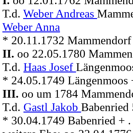
I.
oo 12.01.1762 Mammen
T.d.
Weber Andreas
Mammen
Weber Anna
* 20.11.1732 Mammendorf
II.
oo 22.05.1780 Mammen
T.d.
Haas Josef
Längenmoos
* 24.05.1749 Längenmoos
III.
oo um 1784 Mammend
T.d.
Gastl Jakob
Babenried 
* 30.04.1749 Babenried + .