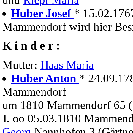
Huber Josef
* 15.02.17
Mammendorf wird hier Besi
K i n d e r :
Mutter:
Haas Maria
Huber Anton
* 24.09.1
Mammendorf
um 1810 Mammendorf 65 (
I.
oo 05.03.1810 Mammen
Georg
Nannhofen 3 (Gärtn