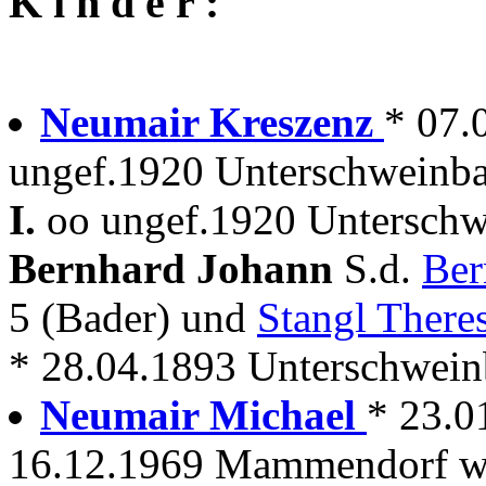
K i n d e r :
Neumair Kreszenz
* 07
ungef.1920 Unterschweinba
I.
oo ungef.1920 Unterschw
Bernhard Johann
S.d.
Ber
5 (Bader) und
Stangl There
* 28.04.1893 Unterschwei
Neumair Michael
* 23.
16.12.1969 Mammendorf wir