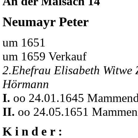
An der Maisach 14
Neumayr Peter
um 1651
um 1659 Verkauf
2.Ehefrau Elisabeth Witwe
Hörmann
I.
oo 24.01.1645 Mammend
II.
oo 24.05.1651 Mammen
K i n d e r :