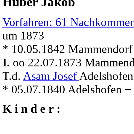
Huber Jakob
Vorfahren: 61 Nachkommen
um 1873
* 10.05.1842 Mammendorf
I.
oo 22.07.1873 Mammen
T.d.
Asam Josef
Adelshofen
* 05.07.1840 Adelshofen 
K i n d e r :