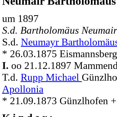
Neumair Bartholomäus
um 1897
S.d. Bartholomäus Neumair
S.d.
Neumayr Bartholomäu
* 26.03.1875 Eismannsber
I.
oo 21.12.1897 Mammen
T.d.
Rupp Michael
Günzlho
Apollonia
* 21.09.1873 Günzlhofen 