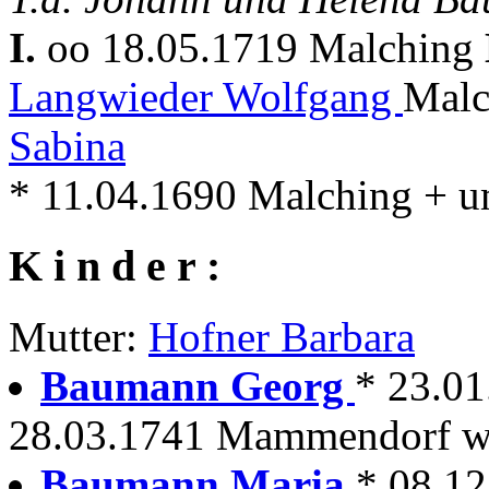
I.
oo 18.05.1719 Malching
Langwieder Wolfgang
Malc
Sabina
* 11.04.1690 Malching + 
K i n d e r :
Mutter:
Hofner Barbara
Baumann Georg
* 23.0
28.03.1741 Mammendorf wir
Baumann Maria
* 08.1