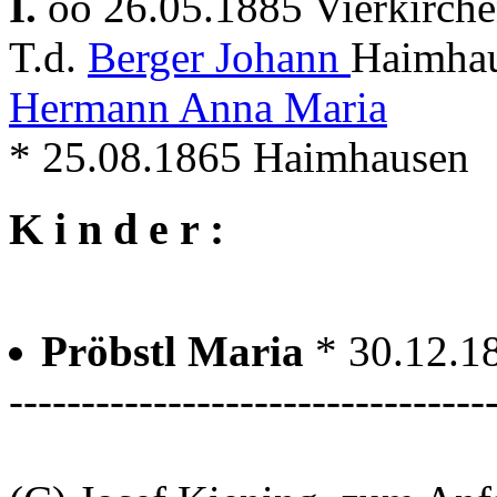
I.
oo 26.05.1885 Vierkirch
T.d.
Berger Johann
Haimhau
Hermann Anna Maria
* 25.08.1865 Haimhausen
K i n d e r :
Pröbstl Maria
* 30.12.1
---------------------------------