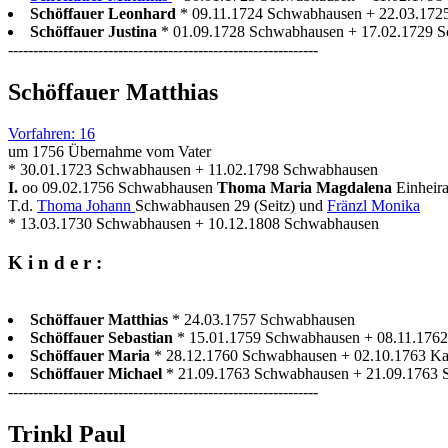
Schöffauer Leonhard
* 09.11.1724 Schwabhausen + 22.03.17
Schöffauer Justina
* 01.09.1728 Schwabhausen + 17.02.1729 
--------------------------------------------------------------
Schöffauer Matthias
Vorfahren: 16
um 1756 Übernahme vom Vater
* 30.01.1723 Schwabhausen + 11.02.1798 Schwabhausen
I.
oo 09.02.1756 Schwabhausen
Thoma Maria Magdalena
Einheira
T.d.
Thoma Johann
Schwabhausen 29 (Seitz) und
Fränzl Monika
* 13.03.1730 Schwabhausen + 10.12.1808 Schwabhausen
K i n d e r :
Schöffauer Matthias
* 24.03.1757 Schwabhausen
Schöffauer Sebastian
* 15.01.1759 Schwabhausen + 08.11.176
Schöffauer Maria
* 28.12.1760 Schwabhausen + 02.10.1763 Ka
Schöffauer Michael
* 21.09.1763 Schwabhausen + 21.09.1763
--------------------------------------------------------------
Trinkl Paul