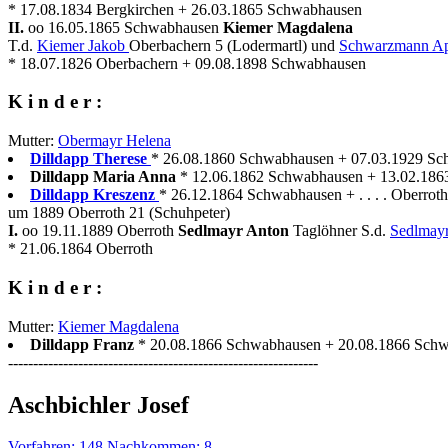
* 17.08.1834 Bergkirchen + 26.03.1865 Schwabhausen
II.
oo 16.05.1865 Schwabhausen
Kiemer Magdalena
T.d.
Kiemer Jakob
Oberbachern 5 (Lodermartl) und
Schwarzmann Ap
* 18.07.1826 Oberbachern + 09.08.1898 Schwabhausen
K i n d e r :
Mutter:
Obermayr Helena
Dilldapp Therese
* 26.08.1860 Schwabhausen + 07.03.1929 Sch
Dilldapp Maria Anna
* 12.06.1862 Schwabhausen + 13.02.18
Dilldapp Kreszenz
* 26.12.1864 Schwabhausen + . . . . Oberroth
um 1889 Oberroth 21 (Schuhpeter)
I.
oo 19.11.1889 Oberroth
Sedlmayr Anton
Taglöhner S.d.
Sedlmayr
* 21.06.1864 Oberroth
K i n d e r :
Mutter:
Kiemer Magdalena
Dilldapp Franz
* 20.08.1866 Schwabhausen + 20.08.1866 Sch
--------------------------------------------------------------
Aschbichler Josef
Vorfahren: 148 Nachkommen: 8