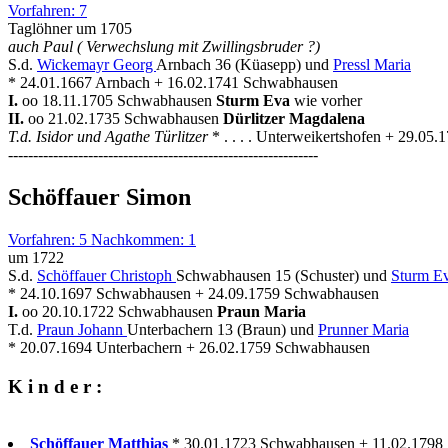
Vorfahren: 7
Taglöhner um 1705
auch Paul ( Verwechslung mit Zwillingsbruder ?)
S.d.
Wickemayr Georg
Arnbach 36 (Küasepp) und
Pressl Maria
* 24.01.1667 Arnbach + 16.02.1741 Schwabhausen
I.
oo 18.11.1705 Schwabhausen
Sturm Eva
wie vorher
II.
oo 21.02.1735 Schwabhausen
Dürlitzer Magdalena
T.d. Isidor und Agathe Türlitzer
* . . . . Unterweikertshofen + 29.0
--------------------------------------------------------------
Schöffauer Simon
Vorfahren: 5 Nachkommen: 1
um 1722
S.d.
Schöffauer Christoph
Schwabhausen 15 (Schuster) und
Sturm E
* 24.10.1697 Schwabhausen + 24.09.1759 Schwabhausen
I.
oo 20.10.1722 Schwabhausen
Praun Maria
T.d.
Praun Johann
Unterbachern 13 (Braun) und
Prunner Maria
* 20.07.1694 Unterbachern + 26.02.1759 Schwabhausen
K i n d e r :
Schöffauer Matthias
* 30.01.1723 Schwabhausen + 11.02.1798 