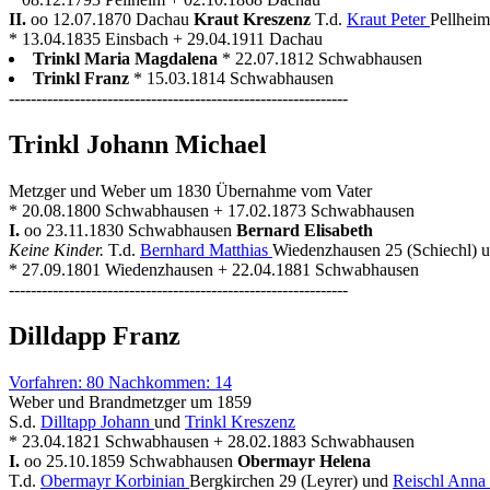
II.
oo 12.07.1870 Dachau
Kraut Kreszenz
T.d.
Kraut Peter
Pellheim
* 13.04.1835 Einsbach + 29.04.1911 Dachau
Trinkl Maria Magdalena
* 22.07.1812 Schwabhausen
Trinkl Franz
* 15.03.1814 Schwabhausen
--------------------------------------------------------------
Trinkl Johann Michael
Metzger und Weber um 1830 Übernahme vom Vater
* 20.08.1800 Schwabhausen + 17.02.1873 Schwabhausen
I.
oo 23.11.1830 Schwabhausen
Bernard Elisabeth
Keine Kinder.
T.d.
Bernhard Matthias
Wiedenzhausen 25 (Schiechl) 
* 27.09.1801 Wiedenzhausen + 22.04.1881 Schwabhausen
--------------------------------------------------------------
Dilldapp Franz
Vorfahren: 80 Nachkommen: 14
Weber und Brandmetzger um 1859
S.d.
Dilltapp Johann
und
Trinkl Kreszenz
* 23.04.1821 Schwabhausen + 28.02.1883 Schwabhausen
I.
oo 25.10.1859 Schwabhausen
Obermayr Helena
T.d.
Obermayr Korbinian
Bergkirchen 29 (Leyrer) und
Reischl Anna