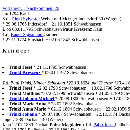
Vorfahren: 1 Nachkommen: 20
um 1794 Kauf
S.d.
Trinkl Sylvester
Weber und Metzger Indersdorf 30 (Wagner)
* 29.06.1765 Indersdorf + 21.10.1851 Schwabhausen
I.
oo 03.01.1795 Schwabhausen
Paur Kreszenz
Kauf
T.d.
Bauer Sigismund
Gärtner
* 27.11.1774 Einsbach + 02.06.1847 Schwabhausen
K i n d e r :
Trinkl Josef
* 21.11.1795 Schwabhausen
Trinkl Kreszenz
* 09.01.1797 Schwabhausen
T.d. Paul Trinkl, Kinder Sebastian *22.10.1824 und Therese *23.4.1
Trinkl Josef
* 12.02.1798 Schwabhausen + 13.02.1798 Schwab
Trinkl Matthias
* 07.02.1799 Schwabhausen + 21.05.1799 Sch
Trinkl Johann Michael
* 20.08.1800 Schwabhausen + 17.02.187
Trinkl Maria Anna
* 28.07.1802 Schwabhausen
Trinkl Anna Maria
* 02.12.1804 Schwabhausen + 22.02.1856 
Trinkl Johann
* 26.07.1807 Schwabhausen + 22.12.1874 Dach
ungef.1839 Dachau 140 (Weber)
I.
oo 22.07.1839 Dachau
Pabst Magdalena
T.d.
Pabst Josef
Pellhei
* 08.12.1793 Pellheim + 02.10.1868 Dachau