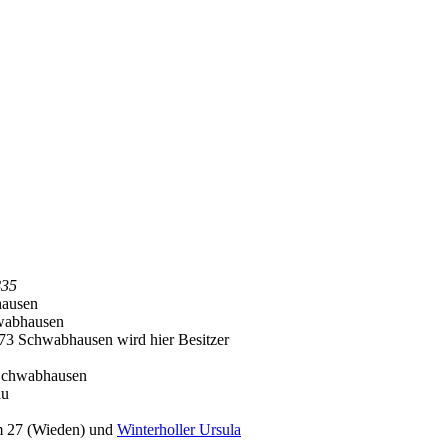
835
hausen
wabhausen
3 Schwabhausen wird hier Besitzer
Schwabhausen
au
m 27 (Wieden) und
Winterholler Ursula