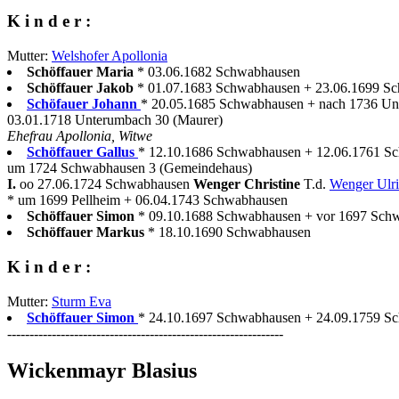
K i n d e r :
Mutter:
Welshofer Apollonia
Schöffauer Maria
* 03.06.1682 Schwabhausen
Schöffauer Jakob
* 01.07.1683 Schwabhausen + 23.06.1699 S
Schöfauer Johann
* 20.05.1685 Schwabhausen + nach 1736 U
03.01.1718 Unterumbach 30 (Maurer)
Ehefrau Apollonia, Witwe
Schöffauer Gallus
* 12.10.1686 Schwabhausen + 12.06.1761 S
um 1724 Schwabhausen 3 (Gemeindehaus)
I.
oo 27.06.1724 Schwabhausen
Wenger Christine
T.d.
Wenger Ulr
* um 1699 Pellheim + 06.04.1743 Schwabhausen
Schöffauer Simon
* 09.10.1688 Schwabhausen + vor 1697 Sch
Schöffauer Markus
* 18.10.1690 Schwabhausen
K i n d e r :
Mutter:
Sturm Eva
Schöffauer Simon
* 24.10.1697 Schwabhausen + 24.09.1759 Sch
--------------------------------------------------------------
Wickenmayr Blasius