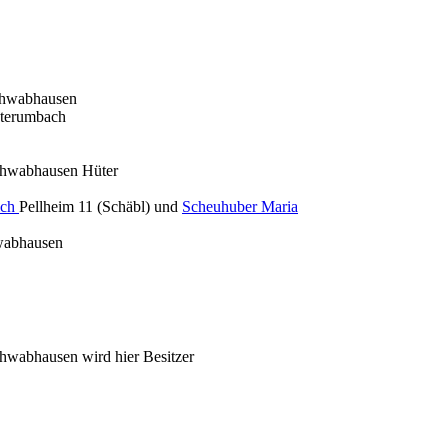
chwabhausen
nterumbach
chwabhausen Hüter
ich
Pellheim 11 (Schäbl) und
Scheuhuber Maria
wabhausen
wabhausen wird hier Besitzer