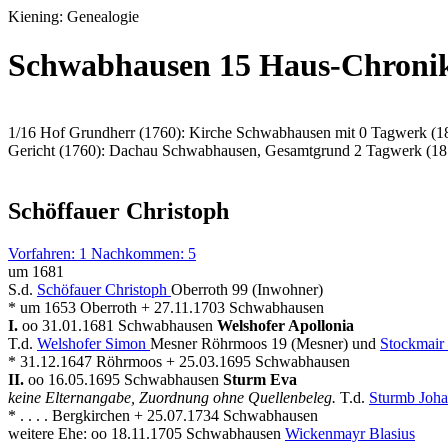
Kiening: Genealogie
Schwabhausen 15 Haus-Chronik 
1/16 Hof Grundherr (1760): Kirche Schwabhausen mit 0 Tagwerk (1
Gericht (1760): Dachau Schwabhausen, Gesamtgrund 2 Tagwerk (18
Schöffauer Christoph
Vorfahren: 1 Nachkommen: 5
um 1681
S.d.
Schöfauer Christoph
Oberroth 99 (Inwohner)
* um 1653 Oberroth + 27.11.1703 Schwabhausen
I.
oo 31.01.1681 Schwabhausen
Welshofer Apollonia
T.d.
Welshofer Simon
Mesner Röhrmoos 19 (Mesner) und
Stockmair
* 31.12.1647 Röhrmoos + 25.03.1695 Schwabhausen
II.
oo 16.05.1695 Schwabhausen
Sturm Eva
keine Elternangabe, Zuordnung ohne Quellenbeleg.
T.d.
Sturmb Joh
* . . . . Bergkirchen + 25.07.1734 Schwabhausen
weitere Ehe: oo 18.11.1705 Schwabhausen
Wickenmayr Blasius