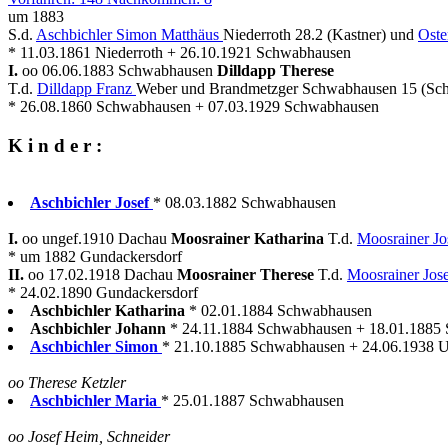
um 1883
S.d.
Aschbichler Simon Matthäus
Niederroth 28.2 (Kastner) und
Oste
* 11.03.1861 Niederroth + 26.10.1921 Schwabhausen
I.
oo 06.06.1883 Schwabhausen
Dilldapp Therese
T.d.
Dilldapp Franz
Weber und Brandmetzger Schwabhausen 15 (Sch
* 26.08.1860 Schwabhausen + 07.03.1929 Schwabhausen
K i n d e r :
Aschbichler Josef
* 08.03.1882 Schwabhausen
I.
oo ungef.1910 Dachau
Moosrainer Katharina
T.d.
Moosrainer Jo
* um 1882 Gundackersdorf
II.
oo 17.02.1918 Dachau
Moosrainer Therese
T.d.
Moosrainer Jos
* 24.02.1890 Gundackersdorf
Aschbichler Katharina
* 02.01.1884 Schwabhausen
Aschbichler Johann
* 24.11.1884 Schwabhausen + 18.01.1885
Aschbichler Simon
* 21.10.1885 Schwabhausen + 24.06.1938 U
oo Therese Ketzler
Aschbichler Maria
* 25.01.1887 Schwabhausen
oo Josef Heim, Schneider