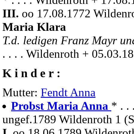
III.
oo 17.08.1772 Wildenro
Maria Klara
T.d. ledigen Franz Mayr 
. . . . Wildenroth + 05.03.
K i n d e r :
Mutter:
Fendt Anna
Probst Maria Anna
* . .
ungef.1789 Wildenroth 1 (
I.
oo 18.06.1789 Wildenroth