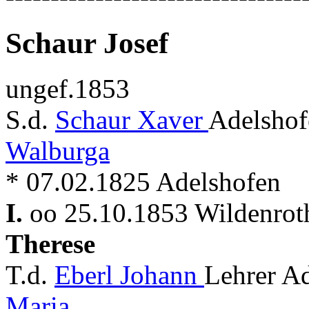
Schaur Josef
ungef.1853
S.d.
Schaur Xaver
Adelshof
Walburga
* 07.02.1825 Adelshofen
I.
oo 25.10.1853 Wildenroth
Therese
T.d.
Eberl Johann
Lehrer A
Maria