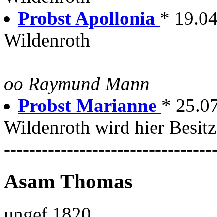
Probst Apollonia
* 19.0
Wildenroth
oo Raymund Mann
Probst Marianne
* 25.0
Wildenroth wird hier Besitz
---------------------------------
Asam Thomas
ungef.1820