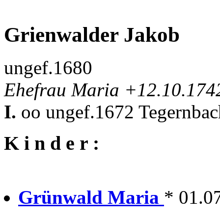
Grienwalder Jakob
ungef.1680
Ehefrau Maria +12.10.174
I.
oo ungef.1672 Tegernbach
K i n d e r :
Grünwald Maria
* 01.0