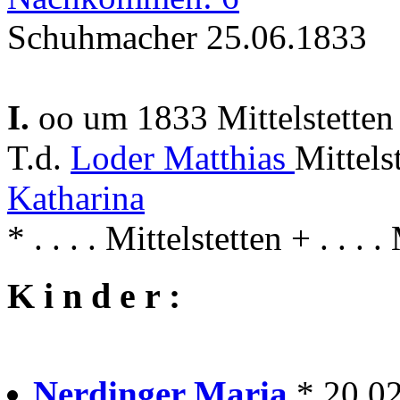
Schuhmacher 25.06.1833
I.
oo um 1833 Mittelstette
T.d.
Loder Matthias
Mittels
Katharina
* . . . . Mittelstetten + . . . 
K i n d e r :
Nerdinger Maria
* 20.0